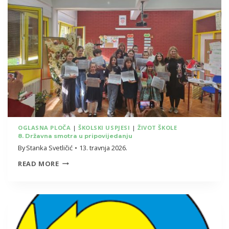
ENGLESKOM
JEZIKU
3.A
RAZREDA:
BLACKOUT
POETRY
OGLASNA PLOČA
|
ŠKOLSKI USPJESI
|
ŽIVOT ŠKOLE
8. Državna smotra u pripovijedanju
By
Stanka Svetličić
13. travnja 2026.
8.
READ MORE
DRŽAVNA
SMOTRA
U
PRIPOVIJEDANJU