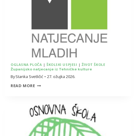
OGLASNA PLOČA
|
ŠKOLSKI USPJESI
|
ŽIVOT ŠKOLE
Županijsko natjecanje iz Tehničke kulture
By
Stanka Svetličić
27. ožujka 2026.
ŽUPANIJSKO
READ MORE
NATJECANJE
IZ
TEHNIČKE
KULTURE