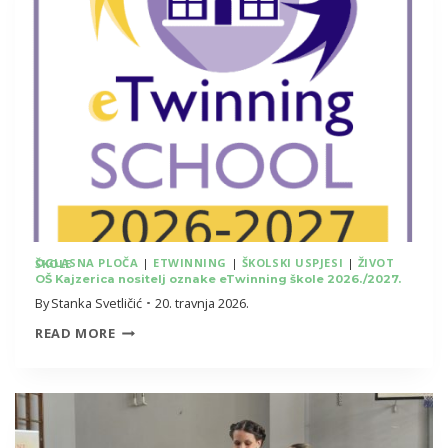
OGLASNA PLOČA
|
ETWINNING
|
ŠKOLSKI USPJESI
|
ŽIVOT ŠKOLE
OŠ Kajzerica nositelj oznake eTwinning škole 2026./2027.
By
Stanka Svetličić
20. travnja 2026.
OŠ
READ MORE
KAJZERICA
NOSITELJ
OZNAKE