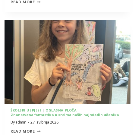
UČENICE
READ MORE
7.D
OSVOJILE
2.
MJESTO
NA
PRVENSTVU
GRADA
ZAGREBA
U
ODBOJCI
NA
PIJESKU
ŠKOLSKI USPJESI
|
OGLASNA PLOČA
Znanstvena fantastika u srcima naših najmlađih učenika
!
By
admin
27. svibnja 2026.
ZNANSTVENA
READ MORE