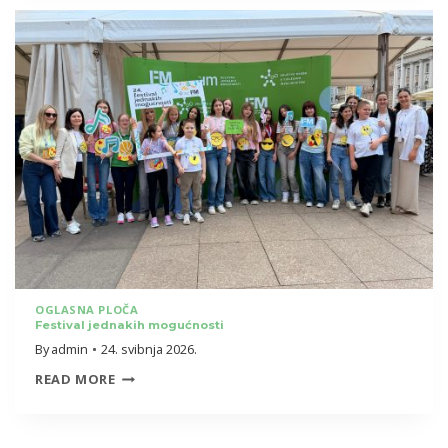
28.
5.
2026.
OGLASNA PLOČA
Festival jednakih mogućnosti
By
admin
24. svibnja 2026.
FESTIVAL
READ MORE
JEDNAKIH
MOGUĆNOSTI