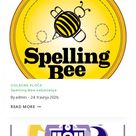
6.
RAZREDA
OSVOJILI
TREĆE
MJESTO
NA
PRVENSTVU
GRADA
ZAGREBA
U
OGLASNA PLOČA
Spelling Bee natjecanje
KOŠARCI
By
admin
24. travnja 2026.
SPELLING
READ MORE
BEE
NATJECANJE