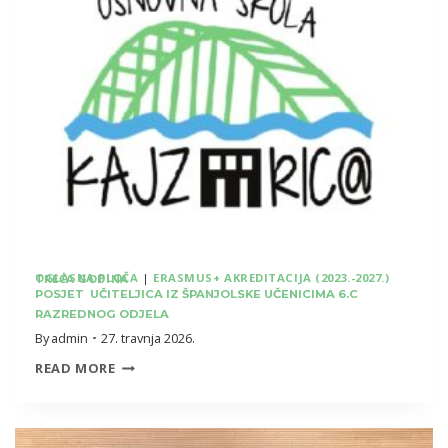
OSVOJILI
2.
MJESTO
NA
DRŽAVNOM
PRVENSTVU
U
KOŠARCI
3×3
OGLASNA PLOČA
|
ERASMUS+ AKREDITACIJA (2023.-2027.) TREĆA GODINA
POSJET UČITELJICA IZ ŠPANJOLSKE UČENICIMA 6.C
RAZREDNOG ODJELA
By
admin
27. travnja 2026.
POSJET
READ MORE
UČITELJICA
IZ