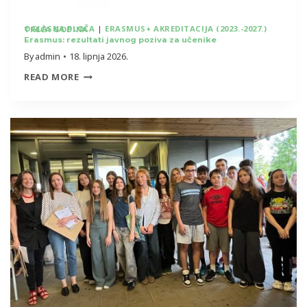
OGLASNA PLOČA
|
ERASMUS+ AKREDITACIJA (2023.-2027.) TREĆA GODINA
Erasmus: rezultati javnog poziva za učenike
By
admin
18. lipnja 2026.
ERASMUS:
READ MORE
REZULTATI
JAVNOG
POZIVA
ZA
UČENIKE