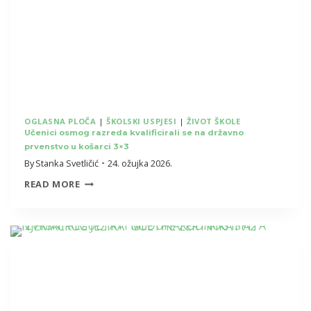
OGLASNA PLOČA
|
ŠKOLSKI USPJESI
|
ŽIVOT ŠKOLE
Učenici osmog razreda kvalificirali se na državno
prvenstvo u košarci 3×3
By
Stanka Svetličić
24. ožujka 2026.
UČENICI
READ MORE
OSMOG
RAZREDA
KVALIFICIRALI
SE
NA
DRŽAVNO