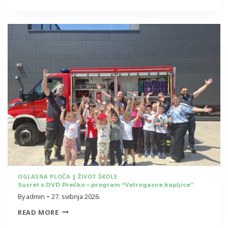
FANTASTIKA
U
SRCIMA
NAŠIH
NAJMLAĐIH
UČENIKA
OGLASNA PLOČA
|
ŽIVOT ŠKOLE
Susret s DVD Prečko – program “Vatrogasne kapljice”
By
admin
27. svibnja 2026.
SUSRET
READ MORE
S