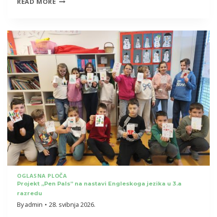
PROVEDBA
READ MORE
PROJEKTA
“BOGATSTVO
JE
U
RAZLIČITOSTI”
OGLASNA PLOČA
Projekt „Pen Pals” na nastavi Engleskoga jezika u 3.a
razredu
By
admin
28. svibnja 2026.