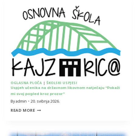
UČENIKE
OGLASNA PLOČA
|
ŠKOLSKI USPJESI
Uspjeh učenika na državnom likovnom natječaju “Pokaži
mi svoj pogled kroz prozor”
By
admin
20. svibnja 2026.
USPJEH
READ MORE
UČENIKA NA DRŽAVNOM LIKOVNOM
NATJEČAJU “POKAŽI