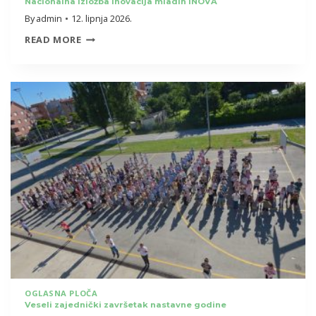
Nacionalna izložba inovacija mladih INOVA
By
admin
12. lipnja 2026.
NACIONALNA
READ MORE
IZLOŽBA
INOVACIJA
MLADIH
INOVA
OGLASNA PLOČA
Veseli zajednički završetak nastavne godine