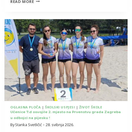
PROJEKT
READ MORE
„PEN
PALS”
NA
NASTAVI
ENGLESKOGA
JEZIKA
U
3.A
RAZREDU
OGLASNA PLOČA
|
ŠKOLSKI USPJESI
|
ŽIVOT ŠKOLE
Učenice 7.d osvojile 2. mjesto na Prvenstvu grada Zagreba
u odbojci na pijesku !
By
Stanka Svetličić
28. svibnja 2026.