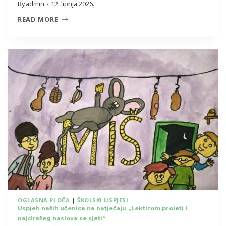
By
admin
12. lipnja 2026.
VESELI
READ MORE
ZAJEDNIČKI
ZAVRŠETAK
NASTAVNE
GODINE
OGLASNA PLOČA
|
ŠKOLSKI USPJESI
Uspjeh naših učenica na natječaju „Lektirom proleti i
najdražeg naslova se sjeti“