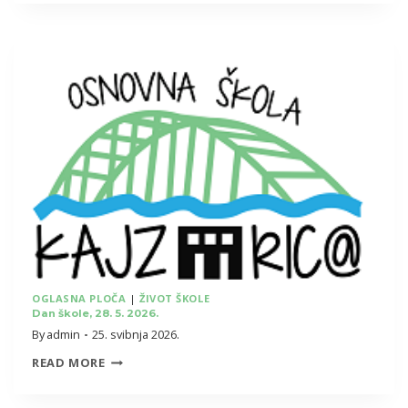
DVD
PREČKO
–
PROGRAM
“VATROGASNE
KAPLJICE”
OGLASNA PLOČA
|
ŽIVOT ŠKOLE
Dan škole, 28. 5. 2026.
By
admin
25. svibnja 2026.
DAN
READ MORE
ŠKOLE,