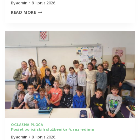
By
admin
8. lipnja 2026.
USPJEH
READ MORE
NAŠIH
UČENICA
NA
NATJEČAJU
„LEKTIROM
PROLETI
I
NAJDRAŽEG
NASLOVA
SE
SJETI“
OGLASNA PLOČA
Posjet policijskih službenika 4. razredima
By
admin
8. lipnja 2026.