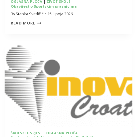
OGLASNA PLOČA
|
ŽIVOT ŠKOLE
Obavijest o Sportskim praznicima
By
Stanka Svetličić
15. lipnja 2026.
OBAVIJEST
READ MORE
O
SPORTSKIM
PRAZNICIMA
ŠKOLSKI USPJESI
|
OGLASNA PLOČA