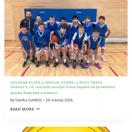
ŠPANJOLSKE
UČENICIMA
6.C
RAZREDNOG
ODJELA
OGLASNA PLOČA
|
ŠKOLSKI USPJESI
|
ŽIVOT ŠKOLE
Učenici 5. i 6. razreda osvojili treće mjesto na prvenstvu
grada Zagreba u košarci
By
Stanka Svetličić
26. travnja 2026.
UČENICI
READ MORE
5.
I