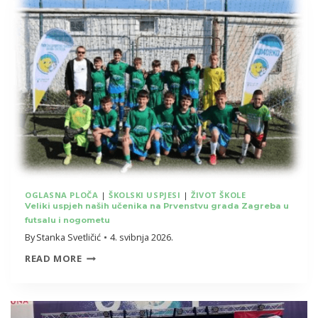
MI
SVOJ
POGLED
KROZ
PROZOR”
OGLASNA PLOČA
|
ŠKOLSKI USPJESI
|
ŽIVOT ŠKOLE
Veliki uspjeh naših učenika na Prvenstvu grada Zagreba u
futsalu i nogometu
By
Stanka Svetličić
4. svibnja 2026.
VELIKI
READ MORE
USPJEH
NAŠIH