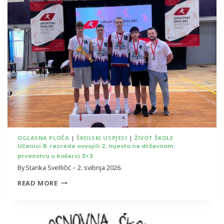
UČENIKA
NA
PRVENSTVU
GRADA
ZAGREBA
U
FUTSALU
I
NOGOMETU
OGLASNA PLOČA
|
ŠKOLSKI USPJESI
|
ŽIVOT ŠKOLE
Učenici 8. razreda osvojili 2. mjesto na državnom
prvenstvu u košarci 3×3
By
Stanka Svetličić
2. svibnja 2026.
UČENICI
READ MORE
8.
RAZREDA