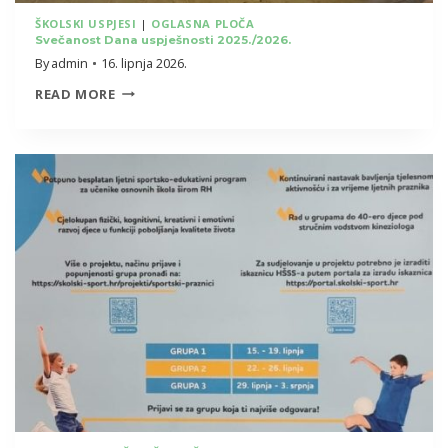
ŠKOLSKI USPJESI
|
OGLASNA PLOČA
Svečanost Dana uspješnosti 2025./2026.
By
admin
16. lipnja 2026.
SVEČANOST
READ MORE
DANA
USPJEŠNOSTI
2025./2026.