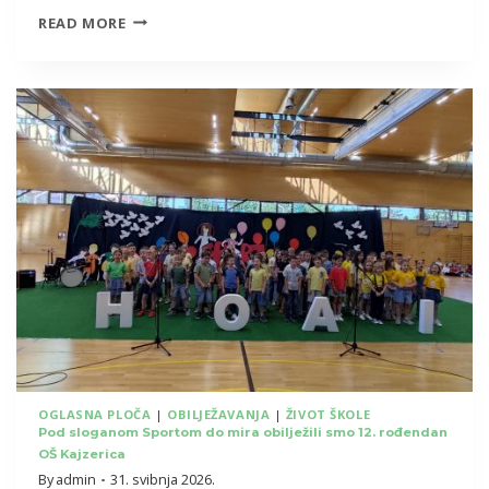
POSJET
READ MORE
POLICIJSKIH
SLUŽBENIKA
4.
RAZREDIMA
OGLASNA PLOČA
|
OBILJEŽAVANJA
|
ŽIVOT ŠKOLE
Pod sloganom Sportom do mira obilježili smo 12. rođendan
OŠ Kajzerica
By
admin
31. svibnja 2026.