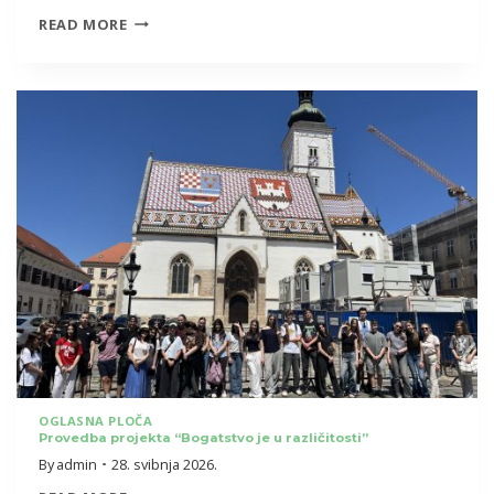
POD
READ MORE
SLOGANOM
SPORTOM
DO
MIRA
OBILJEŽILI
SMO
12.
ROĐENDAN
OŠ
KAJZERICA
OGLASNA PLOČA
Provedba projekta “Bogatstvo je u različitosti”
By
admin
28. svibnja 2026.