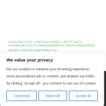
PRVENSTVO
U
KOŠARCI
3×3
OGLASNA PLOČA
|
ŠKOLSKI USPJESI
|
ŽIVOT ŠKOLE
IZVRSNI REZULTATI MEĐUNARODNOG ISPITA NJEMAČKOG
JEZIKA “GOETHE ZERTIFIKAT A2”
By
Stanka Svetličić
23. ožujka 2026.
We value your privacy
IZVRSNI
READ MORE
We use cookies to enhance your browsing experience,
REZULTATI
serve personalized ads or content, and analyze our traffic.
Koristimo kolačiće kako bismo vam pružili najbolje iskustvo na
MEĐUNARODNOG
našoj web stranici.
By clicking "Accept All", you consent to our use of cookies.
ISPITA
Informacije o kolačićima koje koristimo ili opcije za
isključivanje kolačića možete pronaći u
postavkama
.
NJEMAČKOG
Customize
Reject All
Accept All
JEZIKA
Prihvaćam
“GOETHE