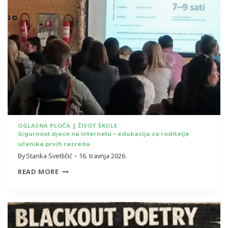
10.
LIKOVNOM
NATJEČAJU
„VELIKANI
HRVATSKE
PROŠLOSTI“
OGLASNA PLOČA
|
ŽIVOT ŠKOLE
Sigurnost djece na internetu – edukacija za roditelje
učenika prvih razreda
By
Stanka Svetličić
16. travnja 2026.
SIGURNOST
READ MORE
DJECE
NA
INTERNETU