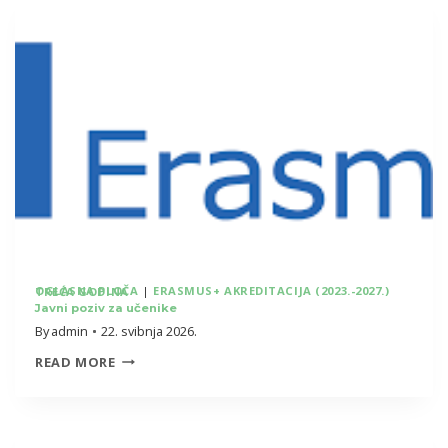
OGLASNA PLOČA
|
ERASMUS+ AKREDITACIJA (2023.-2027.) TREĆA GODINA
Javni poziv za učenike
By
admin
22. svibnja 2026.
JAVNI
READ MORE
POZIV
ZA