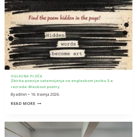
–
EDUKACIJA
ZA
RODITELJE
UČENIKA
PRVIH
RAZREDA
OGLASNA PLOČA
Zbirka poezije zatamnjenja na engleskom jeziku 3.a
razreda: Blackout poetry
By
admin
16. travnja 2026.
ZBIRKA
READ MORE
POEZIJE
ZATAMNJENJA
NA