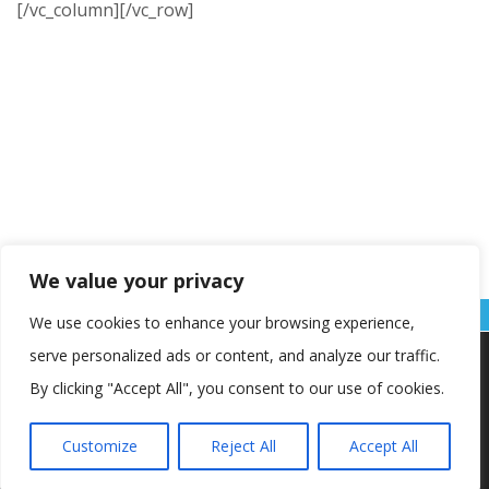
[/vc_column][/vc_row]
We value your privacy
We use cookies to enhance your browsing experience,
serve personalized ads or content, and analyze our traffic.
Koristimo kolačiće kako bismo vam pružili najbolje iskustvo na
našoj web stranici.
By clicking "Accept All", you consent to our use of cookies.
Informacije o kolačićima koje koristimo ili opcije za
isključivanje kolačića možete pronaći u
postavkama
.
Customize
Reject All
Accept All
Copyright © OŠ Kajzerica
Prihvaćam