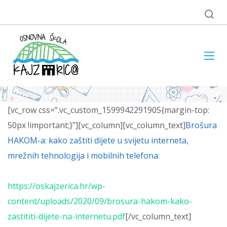
[vc_row css=”.vc_custom_1599942291905{margin-top:
50px !important;}”][vc_column][vc_column_text]
Brošura
HAKOM-a: kako zaštiti dijete u svijetu interneta,
mrežnih tehnologija i mobilnih telefona:
https://oskajzerica.hr/wp-
content/uploads/2020/09/brosura-hakom-kako-
zastititi-dijete-na-internetu.pdf
[/vc_column_text]