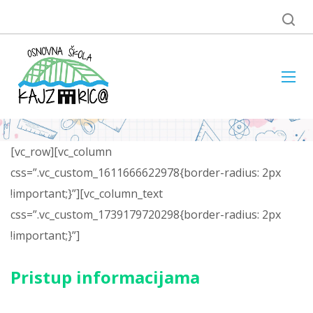
[vc_row][vc_column
css=”.vc_custom_1611666622978{border-radius: 2px
!important;}”][vc_column_text
css=”.vc_custom_1739179720298{border-radius: 2px
!important;}”]
Pristup informacijama