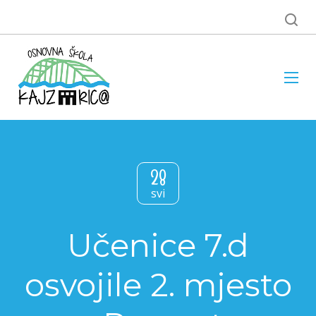
28
svi
Učenice 7.d
osvojile 2. mjesto