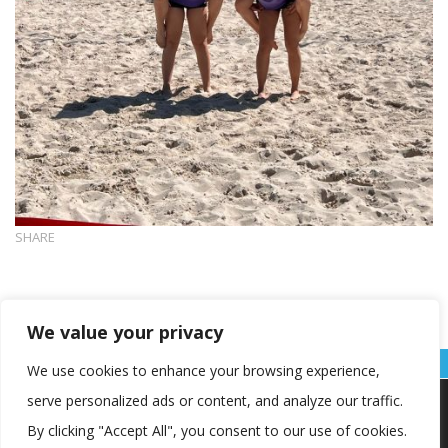
SHARE
We value your privacy
We use cookies to enhance your browsing experience,
serve personalized ads or content, and analyze our traffic.
Koristimo kolačiće kako bismo vam pružili najbolje iskustvo na
našoj web stranici.
By clicking "Accept All", you consent to our use of cookies.
Informacije o kolačićima koje koristimo ili opcije za