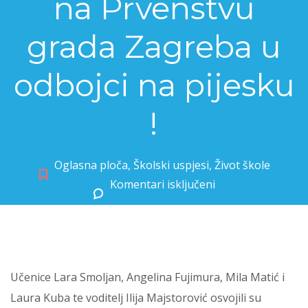
na Prvenstvu
grada Zagreba u
odbojci na pijesku
!
Oglasna ploča
,
Školski uspjesi
,
Život škole
Komentari isključeni
za Učenice 7.d osvojile 2. mjesto na Prvenstvu grada Zagreba u odbojci na pijesku !
Učenice Lara Smoljan, Angelina Fujimura, Mila Matić i
Laura Kuba te voditelj Ilija Majstorović osvojili su