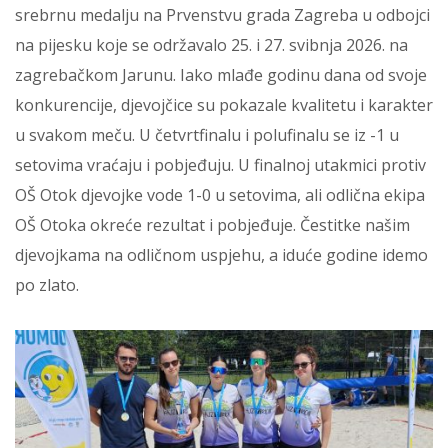
srebrnu medalju na Prvenstvu grada Zagreba u odbojci
na pijesku koje se održavalo 25. i 27. svibnja 2026. na
zagrebačkom Jarunu. Iako mlađe godinu dana od svoje
konkurencije, djevojčice su pokazale kvalitetu i karakter
u svakom meču. U četvrtfinalu i polufinalu se iz -1 u
setovima vraćaju i pobjeđuju. U finalnoj utakmici protiv
OŠ Otok djevojke vode 1-0 u setovima, ali odlična ekipa
OŠ Otoka okreće rezultat i pobjeđuje. Čestitke našim
djevojkama na odličnom uspjehu, a iduće godine idemo
po zlato.