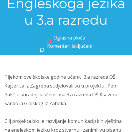
Engleskoga jezika
u 3.a razredu
Oglasna ploča
Komentari isključeni
za Projekt „Pen Pals” na nastavi Engleskoga jezika u 3.a razredu
Tijekom ove školske godine učenici 3.a razreda OŠ
Kajzerica iz Zagreba sudjelovali su u projektu „Pen
Pals” u suradnji s učenicima 3.a razreda OŠ Ksavera
Šandora Gjalskog iz Zaboka.
Cilj projekta bio je razvijanje komunikacijskih vještina
na engleskom jeziku kroz stvarnu i zanimljivu pisanu