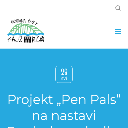
28
svi
Projekt „Pen Pals”
na nastavi