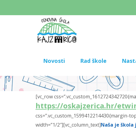
Novosti
Rad škole
Nast
[vc_row css=”.vc_custom_1612724342720{marg
https://oskajzerica.hr/etw
css=”.vc_custom_1599412214430{margin-top: 
width=”1/2″][vc_column_text]
Naša je škola 