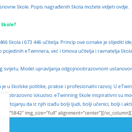
osnovne škole. Popis nagrađenih škola možete vidjeti
ovdje
.
 škole?
 škola i 673 446 učitelja. Princip ove oznake je slijediti id
 pojedinih eTwinnera, već i timova učitelja i ravnatelja ško
g svijetu. Model
upravljanja odgojnoobrazovnom ustanov
 je u
školske politike, prakse i
profesionalni razvoj.
U eTwin
tije obrazovno iskustvo.
eTwinning škole inspirativni
su mo
 nastojanju da iz
njih izađu bolji ljudi, bolji
učenici, bolji i akt
age=”5842″ img_size=”full” alignment=”center”][/vc_column][