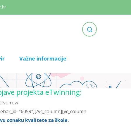
.hr
ir
Važne informacije
jave projekta eTwinning:
][vc_row
debar_id=”6059″][/vc_column][vc_column
vu oznaku kvalitete za škole.