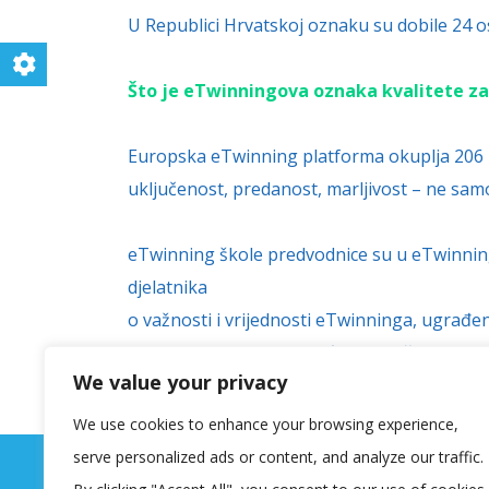
U Republici Hrvatskoj oznaku su dobile 24 
Što je eTwinningova oznaka kvalitete za
Europska eTwinning platforma okuplja 206 466
uključenost, predanost, marljivost – ne samo
eTwinning škole
predvodnice su u
eTwinnin
djelatnika
o važnosti i vrijednosti
eTwinninga, ugrađen
snagama stvaraju
mogućnosti za šire i
boga
We value your privacy
promjene
u sustavu obrazovanja,
pridonose
[vc_column width=”1/4″][vc_single_image im
We use cookies to enhance your browsing experience,
serve personalized ads or content, and analyze our traffic.