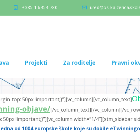
+385 1 6454 780
ured@os-kajzerica.skole
ava
Projekti
Za roditelje
Pravni okv
Ob
in-top: 50px !important;}”][vc_column][vc_column_text]
inning-objave/
[/vc_column_text][/vc_column][/vc_row
50px !important;}”][vc_column width=”1/4″][stm_sidebar si
jedna od 1004 europske škole koje su dobile eTwinningo