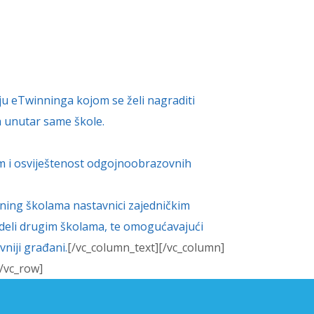
eju eTwinninga kojom se želi nagraditi
la unutar same škole.
om
i osviještenost odgojnoobrazovnih
ning školama
nastavnici zajedničkim
deli drugim školama,
te omogućavajući
ivniji
građani.
[/vc_column_text][/vc_column]
/vc_row]