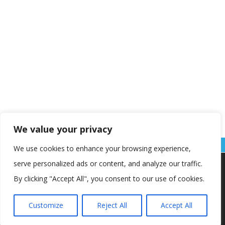
We value your privacy
We use cookies to enhance your browsing experience,
serve personalized ads or content, and analyze our traffic.
Koristimo kolačiće kako bismo vam pružili najbolje iskustvo na
našoj web stranici.
By clicking "Accept All", you consent to our use of cookies.
Informacije o kolačićima koje koristimo ili opcije za
isključivanje kolačića možete pronaći u
postavkama
.
Customize
Reject All
Accept All
Copyright © OŠ Kajzerica
Prihvaćam