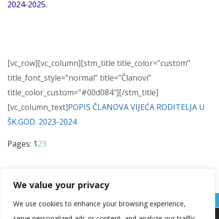
2024-2025.
[vc_row][vc_column][stm_title title_color=”custom”
title_font_style=”normal” title=”Članovi”
title_color_custom=”#00d084″][/stm_title]
[vc_column_text]
POPIS ČLANOVA VIJEĆA RODITELJA U
ŠK.GOD. 2023-2024
Page
,
Page
,
Page
Pages:
1
2
3
We value your privacy
We use cookies to enhance your browsing experience,
serve personalized ads or content, and analyze our traffic.