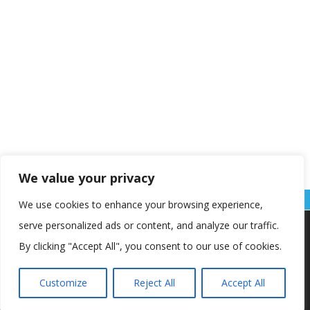
We value your privacy
We use cookies to enhance your browsing experience,
serve personalized ads or content, and analyze our traffic.
Koristimo kolačiće kako bismo vam pružili najbolje iskustvo na
našoj web stranici.
By clicking "Accept All", you consent to our use of cookies.
Informacije o kolačićima koje koristimo ili opcije za
isključivanje kolačića možete pronaći u
postavkama
.
Customize
Reject All
Accept All
Copyright © OŠ Kajzerica
Prihvaćam