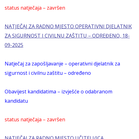
status natječaja – završen
NATJEČAJ ZA RADNO MJESTO OPERATIVNI DJELATNIK
ZA SIGURNOST I CIVILNU ZAŠTITU – ODREĐENO, 18-
09-2025
Natječaj za zapošljavanje – operativni djelatnik za
sigurnost i civilnu zaštitu – određeno
Obavijest kandidatima – izvješće o odabranom
kandidatu
status natječaja – završen
NATJEČAJ ZA RADNO MJESTO UČITELJ/ICA