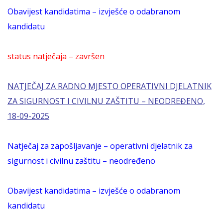
Obavijest kandidatima – izvješće o odabranom
kandidatu
status natječaja – završen
NATJEČAJ ZA RADNO MJESTO OPERATIVNI DJELATNIK
ZA SIGURNOST I CIVILNU ZAŠTITU – NEODREĐENO,
18-09-2025
Natječaj za zapošljavanje – operativni djelatnik za
sigurnost i civilnu zaštitu – neodređeno
Obavijest kandidatima – izvješće o odabranom
kandidatu