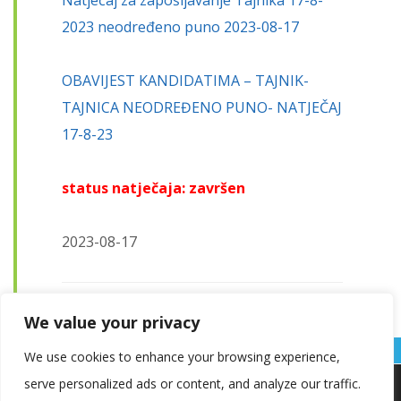
Natječaj za zapošljavanje Tajnika 17-8-
2023 neodređeno puno 2023-08-17
OBAVIJEST KANDIDATIMA – TAJNIK-
TAJNICA NEODREĐENO PUNO- NATJEČAJ
17-8-23
status natječaja: završen
2023-08-17
We value your privacy
Page
,
Page
Pages:
1
2
We use cookies to enhance your browsing experience,
serve personalized ads or content, and analyze our traffic.
Koristimo kolačiće kako bismo vam pružili najbolje iskustvo na