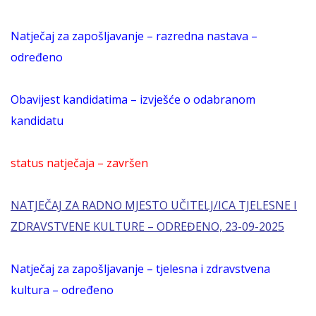
Natječaj za zapošljavanje – razredna nastava –
određeno
Obavijest kandidatima – izvješće o odabranom
kandidatu
status natječaja – završen
NATJEČAJ ZA RADNO MJESTO UČITELJ/ICA TJELESNE I
ZDRAVSTVENE KULTURE – ODREĐENO, 23-09-2025
Natječaj za zapošljavanje – tjelesna i zdravstvena
kultura – određeno