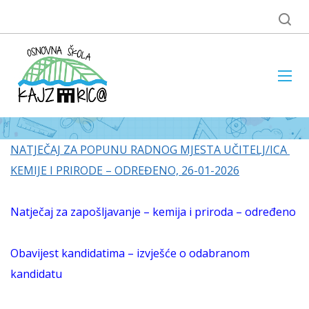
NATJEČAJ ZA POPUNU RADNOG MJESTA UČITELJ/ICA
KEMIJE I PRIRODE – ODREĐENO, 26-01-2026
Natječaj za zapošljavanje – kemija i priroda
– određeno
Obavijest kandidatima – izvješće o odabranom
kandidatu