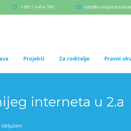
+385 1 6454 780
ured@os-kajzerica.skole
ava
Projekti
Za roditelje
Pravni okv
ijeg interneta u 2.a
isključeni
za Dan sigurnijeg interneta u 2.a