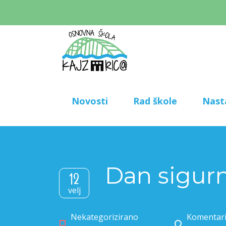
Novosti
Rad škole
Nast
Dan sigurn
12
velj
Nekategorizirano
Komentari 