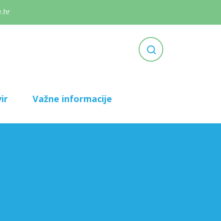
.hr
ir
Važne informacije