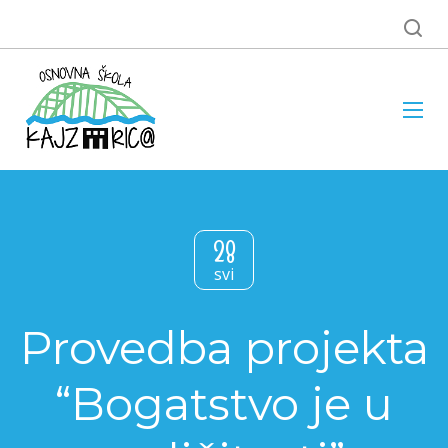
28
svi
Provedba projekta
“Bogatstvo je u