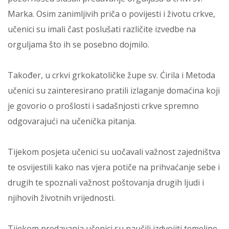
Marka. Osim zanimljivih priča o povijesti i životu crkve,
učenici su imali čast poslušati različite izvedbe na
orguljama što ih se posebno dojmilo.
Također, u crkvi grkokatoličke župe sv. Ćirila i Metoda
učenici su zainteresirano pratili izlaganje domaćina koji
je govorio o prošlosti i sadašnjosti crkve spremno
odgovarajući na učenička pitanja.
Tijekom posjeta učenici su uočavali važnost zajedništva
te osvijestili kako nas vjera potiče na prihvaćanje sebe i
drugih te spoznali važnost poštovanja drugih ljudi i
njihovih životnih vrijednosti.
Tijekom predavanja učenici su naučili izdvojiti temeljne