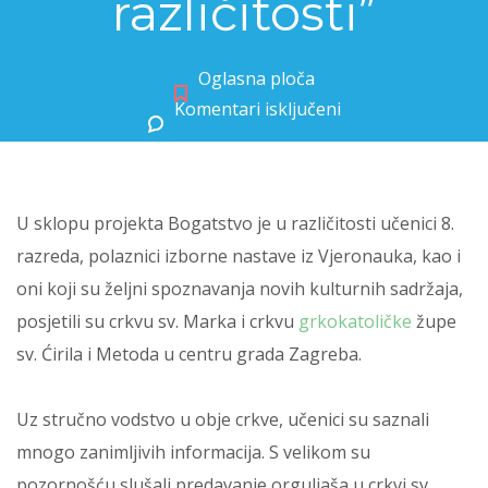
različitosti”
Oglasna ploča
Komentari isključeni
za Provedba projekta “Bogatstvo je u različitosti”
U sklopu projekta Bogatstvo je u različitosti učenici 8.
razreda, polaznici izborne nastave iz Vjeronauka, kao i
oni koji su željni spoznavanja novih kulturnih sadržaja,
posjetili su crkvu sv. Marka i crkvu
grkokatoličke
župe
sv. Ćirila i Metoda u centru grada Zagreba.
Uz stručno vodstvo u obje crkve, učenici su saznali
mnogo zanimljivih informacija. S velikom su
pozornošću slušali predavanje orguljaša u crkvi sv.