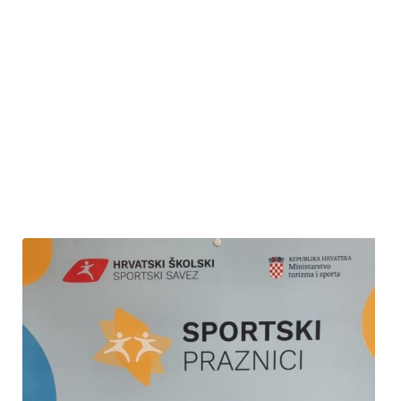
uslijedila je podjela pohvalnica i nagrada uzvanicima učenicima,
kao i njihovim mentorima. Danu uspješnosti nazočili su i mnogi
roditelji. Nakon svečanosti uslijedilo je osvježenje uz sladoled.
Ponosni smo na znanje i kreativnost naših učenika i vjerujemo
kako ćemo se i iduće godine hvaliti još većim uspjesima.