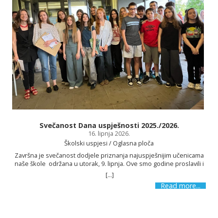
Svečanost Dana uspješnosti 2025./2026.
16. lipnja 2026.
Školski uspjesi / Oglasna ploča
Završna je svečanost dodjele priznanja najuspješnijim učenicama
naše škole održana u utorak, 9. lipnja. Ove smo godine proslavili i
12 godina postojanja i možemo se pohvaliti različitim uspjesima.
[...]
Zbog svojih su postignuća i ostvarenih rezultata naši učenici na
Read more...
Danu uspješnosti nagrađeni i pohvaljeni. Na Danu uspješnosti
uručene su i nagrade učenicima koji su sudjelovali na literarno-
likovnom natječaju Sportom do mira povodom obilježavanja Dana
škole. Nakon uvodnoga govora ravnatelja Maria Boškovića