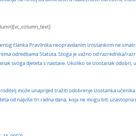
olumn][vc_column_text]
nog članka Pravilnika neopravdanim izostankom ne smatra se
e prema odredbama Statuta. Stoga je važno od razrednika/ra
anak svoga djeteta s nastave. Ukoliko se izostanak odobri, uč
oditelj može unaprijed tražiti odobrenje izostanka učenika 
ta od najviše tri radna dana, koja ne mogu biti uzastopna 