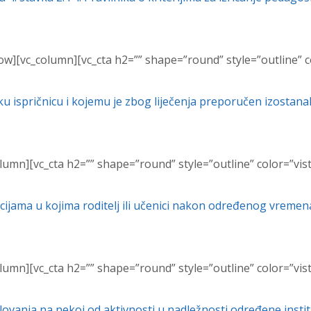
ow][vc_column][vc_cta h2=”” shape=”round” style=”outline” c
čku ispričnicu i kojemu je zbog liječenja preporučen izostanak
lumn][vc_cta h2=”” shape=”round” style=”outline” color=”vis
ituacijama u kojima roditelj ili učenici nakon određenog vrem
lumn][vc_cta h2=”” shape=”round” style=”outline” color=”vis
lovanja na nekoj od aktivnosti u nadležnosti određene instit