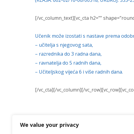
(KLASA: 602-02/16-06/00518; URBROJ: 533-2
[/vc_column_text][vc_cta h2=”” shape=”round”
Učenik može izostati s nastave prema odobr
– učitelja s njegovog sata,
– razrednika do 3 radna dana,
– ravnatelja do 5 radnih dana,
– Učiteljskog vijeća 6 i više radnih dana.
[/vc_cta][/vc_column][/vc_row][vc_row][vc_c
We value your privacy
[/vc_column_text][/vc_column][/vc_row][vc