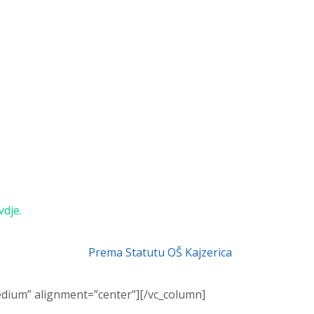
vdje
.
Prema Statutu OŠ Kajzerica
edium” alignment=”center”][/vc_column]