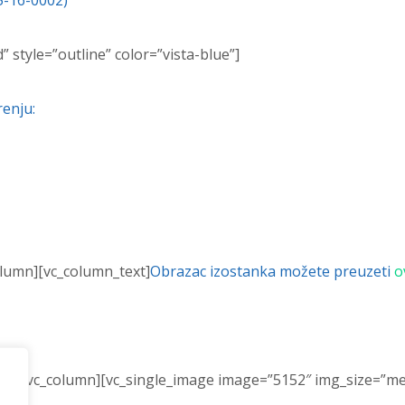
5-16-0002)
 style=”outline” color=”vista-blue”]
enju:
olumn][vc_column_text]
Obrazac izostanka možete preuzeti
o
_row][vc_column][vc_single_image image=”5152″ img_size=”m