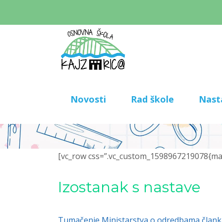
Novosti
Rad škole
Nast
[vc_row css=”.vc_custom_1598967219078{marg
Izostanak s nastave
Tumačenje Ministarstva o odredbama članka 4.