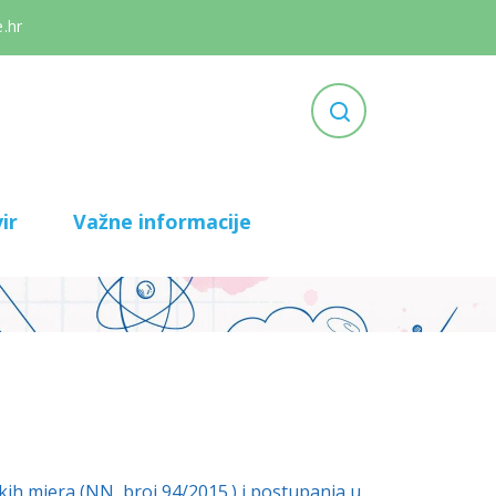
.hr
ir
Važne informacije
kih mjera (NN, broj 94/2015.) i postupanja u