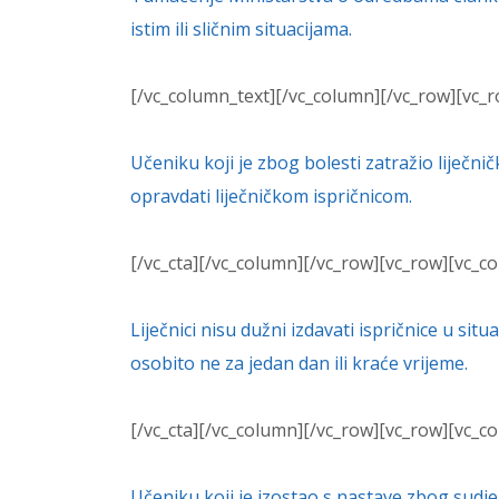
istim ili sličnim situacijama.
[/vc_column_text][/vc_column][/vc_row][vc_r
Učeniku koji je zbog bolesti zatražio liječni
opravdati liječničkom ispričnicom.
[/vc_cta][/vc_column][/vc_row][vc_row][vc_co
Liječnici nisu dužni izdavati ispričnice u s
osobito ne za jedan dan ili kraće vrijeme.
[/vc_cta][/vc_column][/vc_row][vc_row][vc_co
Učeniku koji je izostao s nastave zbog sudje