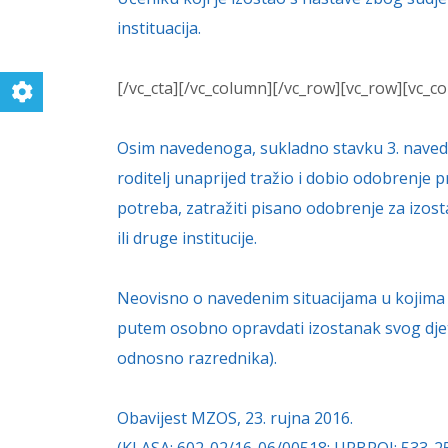
instituacija.
[/vc_cta][/vc_column][/vc_row][vc_row][vc_c
Osim navedenoga, sukladno stavku 3. navede
roditelj unaprijed tražio i dobio odobrenj
potreba, zatražiti pisano odobrenje za izost
ili druge institucije.
Neovisno o navedenim situacijama u kojima r
putem osobno opravdati izostanak svog djete
odnosno razrednika).
Obavijest MZOS, 23. rujna 2016.