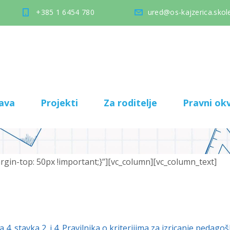
+385 1 6454 780
ured@os-kajzerica.skole
ava
Projekti
Za roditelje
Pravni okv
in-top: 50px !important;}”][vc_column][vc_column_text]
 stavka 2. i 4. Pravilnika o kriterijima za izricanje pedagoš