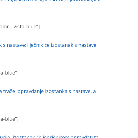
olor=”vista-blue”]
 s nastave; liječnik će izostanak s nastave
ta-blue”]
ena traže opravdanje izostanka s nastave, a
ta-blue”]
ucije, izostanak će ispričnicom opravdati ta