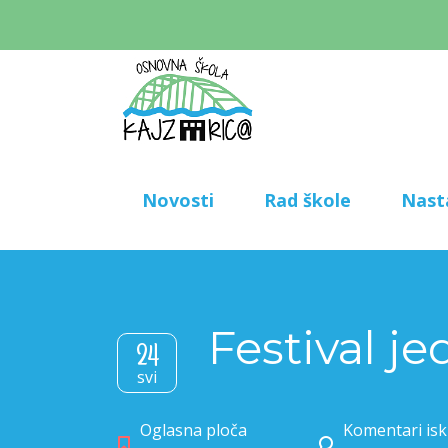
Novosti
Rad škole
Nast
Festival j
24
svi
Oglasna ploča
Komentari isk