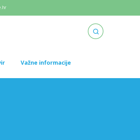
.hr
ir
Važne informacije