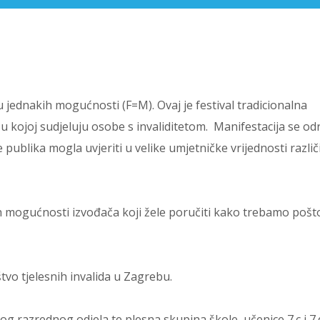
u jednakih mogućnosti (F=M). Ovaj je festival tradicionalna
kojoj sudjeluju osobe s invaliditetom. Manifestacija se od
 publika mogla uvjeriti u velike umjetničke vrijednosti različ
ih mogućnosti izvođača koji žele poručiti kako trebamo pošt
štvo tjelesnih invalida u Zagrebu.
g razrednog odjela te plesna skupina škole, učenice 7.c i 7.