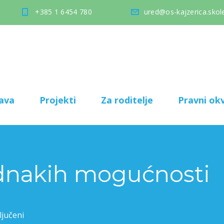
+385 1 6454 780
ured@os-kajzerica.skole
ava
Projekti
Za roditelje
Pravni okv
ednakih mogućnosti
ljučeni
za Festival jednakih mogućnosti