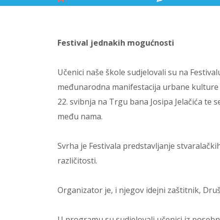
Festival jednakih mogućnosti
Učenici naše škole sudjelovali su na Festival
međunarodna manifestacija urbane kulture u 
22. svibnja na Trgu bana Josipa Jelačića te se
među nama.
Svrha je Festivala predstavljanje stvaralačk
različitosti.
Organizator je, i njegov idejni zaštitnik, Dru
U programu su sudjelovali učenici iz posebno