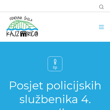
8
lip
Posjet policijskih
službenika 4.