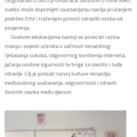
razgovaralo o ulozi promatrača, odnosno o tome kako
svatko može doprinijeti zaustavljanju nasilja pružanjem
podrške žrtvi i traženjem pomoći odraslih osoba od
povjerenja.
Ovakvim edukacijama nastoji se povećati razina
znanja i svijesti učenika o važnosti nenasilnog
rješavanja sukoba, odgovornog korištenja interneta,
jačanja osobne sigurnosti te brige za vlastito i tuđe
zdravlje. Cilj je poticati razvoj kulture nenasilja,
međusobnog uvažavanja, odgovornosti i zdravih
životnih navika među djecom.