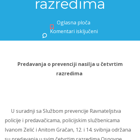
razredima
Oglasna ploča
Komentari isključeni
za Posjet policijskih službenika 4. razredima
Predavanja o prevenciji nasilja u četvrtim
razredima
U suradnji sa Službom prevencije Ravnateljstva
policije i predavačicama, policijskim službenicama
Ivanom Zelić i Anitom Gračan, 12. i 14. svibnja održana
su predavanja u svim četvrtim razredima Osnovne