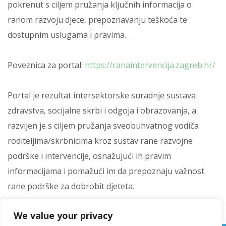
pokrenut s ciljem pružanja ključnih informacija o
ranom razvoju djece, prepoznavanju teškoća te
dostupnim uslugama i pravima.
Poveznica za portal:
https://ranaintervencija.zagreb.hr/
Portal je rezultat intersektorske suradnje sustava
zdravstva, socijalne skrbi i odgoja i obrazovanja, a
razvijen je s ciljem pružanja sveobuhvatnog vodiča
roditeljima/skrbnicima kroz sustav rane razvojne
podrške i intervencije, osnažujući ih pravim
informacijama i pomažući im da prepoznaju važnost
rane podrške za dobrobit djeteta.
We value your privacy
[/vc_column_text][/vc_column][/vc_row]