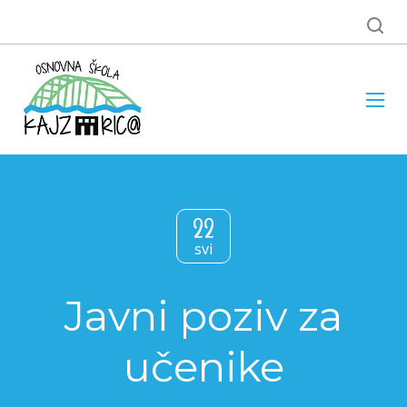
22
svi
Javni poziv za
učenike