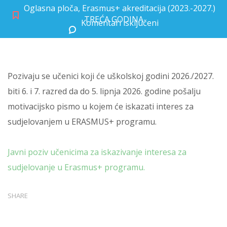
Oglasna ploča
,
Erasmus+ akreditacija (2023.-2027.)
TREĆA GODINA
Komentari isključeni
za Javni poziv za učenike
Pozivaju se učenici koji će uškolskoj godini 2026./2027.
biti 6. i 7. razred da do 5. lipnja 2026. godine pošalju
motivacijsko pismo u kojem će iskazati interes za
sudjelovanjem u ERASMUS+ programu.
Javni poziv učenicima za iskazivanje interesa za
sudjelovanje u Erasmus+ programu.
SHARE