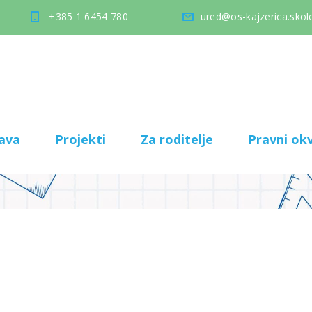
+385 1 6454 780
ured@os-kajzerica.skole
ava
Projekti
Za roditelje
Pravni okv