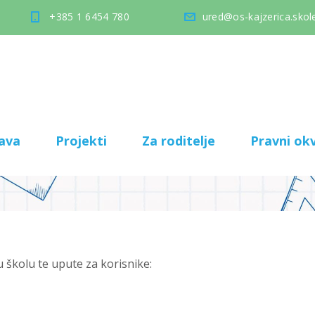
+385 1 6454 780
ured@os-kajzerica.skole
ava
Projekti
Za roditelje
Pravni okv
u školu te upute za korisnike: