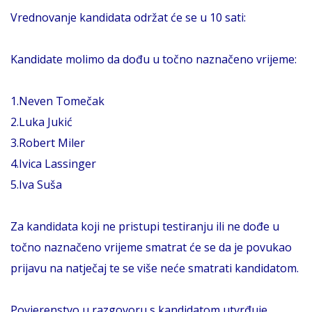
Vrednovanje kandidata održat će se u 10 sati:
Kandidate molimo da dođu u točno naznačeno vrijeme:
1.Neven Tomečak
2.Luka Jukić
3.Robert Miler
4.Ivica Lassinger
5.Iva Suša
Za kandidata koji ne pristupi testiranju ili ne dođe u
točno naznačeno vrijeme smatrat će se da je povukao
prijavu na natječaj te se više neće smatrati kandidatom.
Povjerenstvo u razgovoru s kandidatom utvrđuje