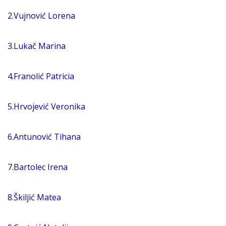
2.Vujnović Lorena
3.Lukač Marina
4.Franolić Patricia
5.Hrvojević Veronika
6.Antunović Tihana
7.Bartolec Irena
8.Škiljić Matea