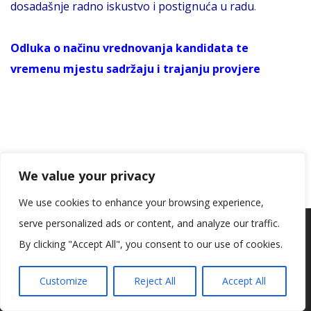
dosadašnje radno iskustvo i postignuća u radu
.
Odluka o načinu vrednovanja kandidata te
vremenu mjestu sadržaju i trajanju provjere
We value your privacy
POZIV NA TESTIRANJE PO NATJEČAJNOM POSTUPKU
We use cookies to enhance your browsing experience,
ZA RADNO MJESTO STRUČNOG SURADNIKA –
serve personalized ads or content, and analyze our traffic.
Koristimo kolačiće kako bismo vam pružili najbolje iskustvo na
SOCIJALNI PEDAGOG
našoj web stranici.
By clicking "Accept All", you consent to our use of cookies.
Informacije o kolačićima koje koristimo ili opcije za
isključivanje kolačića možete pronaći u
postavkama
.
Testiranje kandidata
(intervju) u postupku natječaja za
Customize
Reject All
Accept All
Prihvaćam
radno mjesto STRUČNOG SURADNIKA – SOCIJALNOG