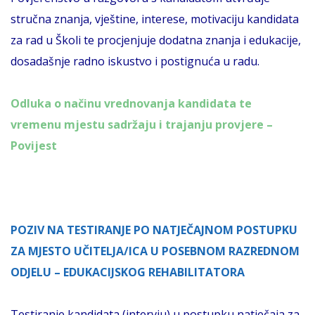
stručna znanja, vještine, interese, motivaciju kandidata
za rad u Školi te procjenjuje dodatna znanja i edukacije,
dosadašnje radno iskustvo i postignuća u radu.
Odluka o načinu vrednovanja kandidata te
vremenu mjestu sadržaju i trajanju provjere –
Povijest
POZIV NA TESTIRANJE PO NATJEČAJNOM POSTUPKU
ZA MJESTO UČITELJA/ICA U POSEBNOM RAZREDNOM
ODJELU – EDUKACIJSKOG REHABILITATORA
Testiranje kandidata
(intervju) u postupku natječaja za