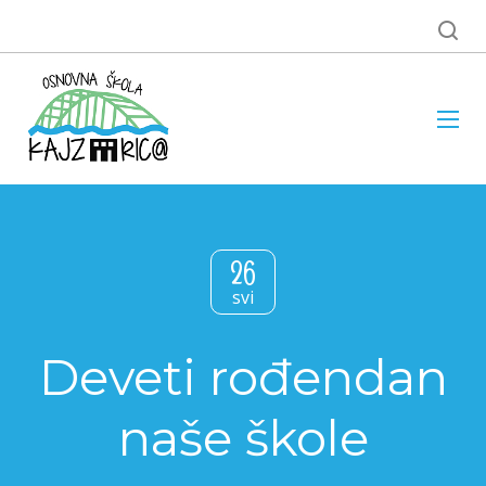
26
svi
Deveti rođendan
naše škole