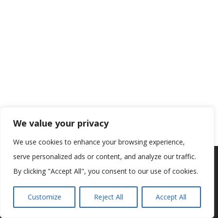
We value your privacy
We use cookies to enhance your browsing experience,
serve personalized ads or content, and analyze our traffic.
Koristimo kolačiće kako bismo vam pružili najbolje iskustvo na
našoj web stranici.
By clicking "Accept All", you consent to our use of cookies.
Informacije o kolačićima koje koristimo ili opcije za
isključivanje kolačića možete pronaći u
postavkama
.
Customize
Reject All
Accept All
Prihvaćam