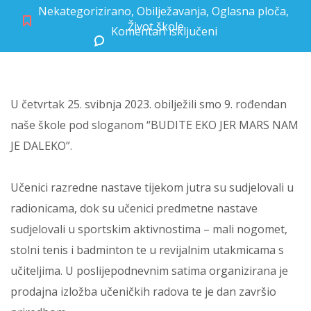
Nekategorizirano
,
Obilježavanja
,
Oglasna ploča
,
Život škole
Komentari isključeni
za Deveti rođendan naše škole
U četvrtak 25. svibnja 2023. obilježili smo 9. rođendan
naše škole pod sloganom “BUDITE EKO JER MARS NAM
JE DALEKO”.
Učenici razredne nastave tijekom jutra su sudjelovali u
radionicama, dok su učenici predmetne nastave
sudjelovali u sportskim aktivnostima – mali nogomet,
stolni tenis i badminton te u revijalnim utakmicama s
učiteljima. U poslijepodnevnim satima organizirana je
prodajna izložba učeničkih radova te je dan završio