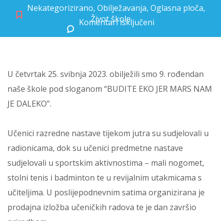
Nekategorizirano
,
Obilježavanja
,
Oglasna ploča
,
Život škole
Komentari isključeni
za Deveti rođendan naše škole
U četvrtak 25. svibnja 2023. obilježili smo 9. rođendan
naše škole pod sloganom “BUDITE EKO JER MARS NAM
JE DALEKO”.
Učenici razredne nastave tijekom jutra su sudjelovali u
radionicama, dok su učenici predmetne nastave
sudjelovali u sportskim aktivnostima – mali nogomet,
stolni tenis i badminton te u revijalnim utakmicama s
učiteljima. U poslijepodnevnim satima organizirana je
prodajna izložba učeničkih radova te je dan završio