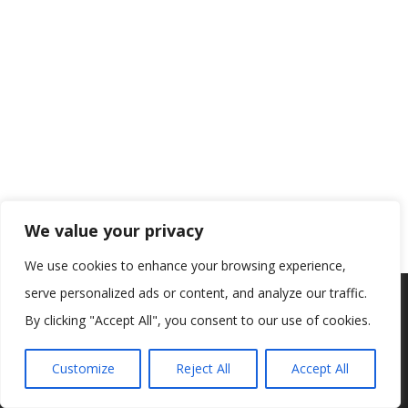
We value your privacy
We use cookies to enhance your browsing experience,
serve personalized ads or content, and analyze our traffic.
Koristimo kolačiće kako bismo vam pružili najbolje iskustvo na
našoj web stranici.
By clicking "Accept All", you consent to our use of cookies.
Informacije o kolačićima koje koristimo ili opcije za
isključivanje kolačića možete pronaći u
postavkama
.
Customize
Reject All
Accept All
Prihvaćam