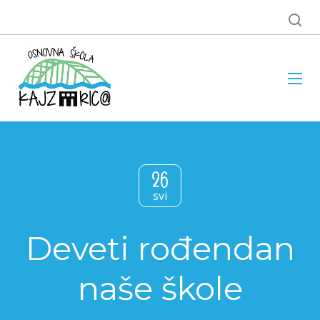
26
svi
Deveti rođendan
naše škole