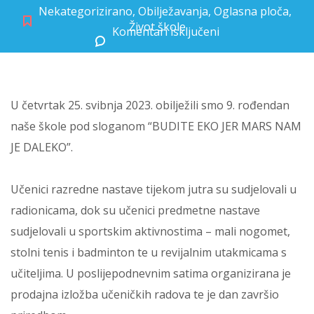
Nekategorizirano
,
Obilježavanja
,
Oglasna ploča
,
Život škole
Komentari isključeni
za Deveti rođendan naše škole
U četvrtak 25. svibnja 2023. obilježili smo 9. rođendan
naše škole pod sloganom “BUDITE EKO JER MARS NAM
JE DALEKO”.
Učenici razredne nastave tijekom jutra su sudjelovali u
radionicama, dok su učenici predmetne nastave
sudjelovali u sportskim aktivnostima – mali nogomet,
stolni tenis i badminton te u revijalnim utakmicama s
učiteljima. U poslijepodnevnim satima organizirana je
prodajna izložba učeničkih radova te je dan završio