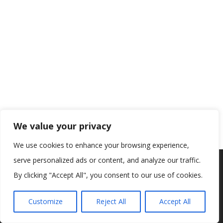
We value your privacy
We use cookies to enhance your browsing experience,
serve personalized ads or content, and analyze our traffic.
Koristimo kolačiće kako bismo vam pružili najbolje iskustvo na
našoj web stranici.
By clicking "Accept All", you consent to our use of cookies.
Informacije o kolačićima koje koristimo ili opcije za
isključivanje kolačića možete pronaći u
postavkama
.
Customize
Reject All
Accept All
Prihvaćam