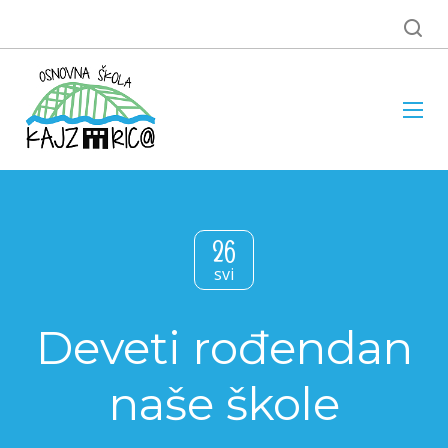
26
svi
Deveti rođendan
naše škole