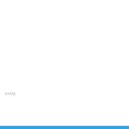
SHARE
Copyright © OŠ Kajzerica