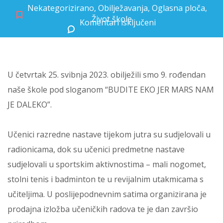
Nekategorizirano
,
Obilježavanja
,
Oglasna ploča
,
Život škole
Komentari isključeni
za Deveti rođendan naše škole
U četvrtak 25. svibnja 2023. obilježili smo 9. rođendan
naše škole pod sloganom “BUDITE EKO JER MARS NAM
JE DALEKO”.
Učenici razredne nastave tijekom jutra su sudjelovali u
radionicama, dok su učenici predmetne nastave
sudjelovali u sportskim aktivnostima – mali nogomet,
stolni tenis i badminton te u revijalnim utakmicama s
učiteljima. U poslijepodnevnim satima organizirana je
prodajna izložba učeničkih radova te je dan završio