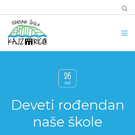
26
svi
Deveti rođendan
naše škole