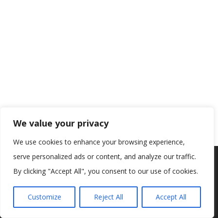
We value your privacy
We use cookies to enhance your browsing experience,
serve personalized ads or content, and analyze our traffic.
Koristimo kolačiće kako bismo vam pružili najbolje iskustvo na
našoj web stranici.
By clicking "Accept All", you consent to our use of cookies.
Informacije o kolačićima koje koristimo ili opcije za
isključivanje kolačića možete pronaći u
postavkama
.
Customize
Reject All
Accept All
Prihvaćam