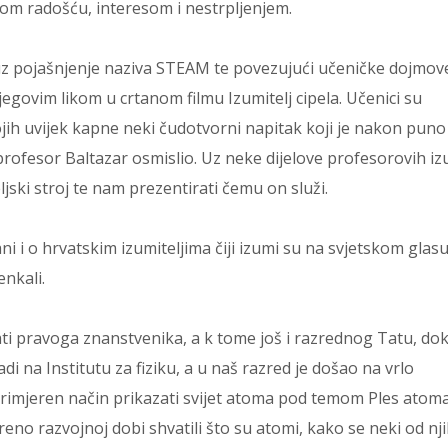
kom radošću, interesom i nestrpljenjem.
uz pojašnjenje naziva STEAM te povezujući učeničke dojmov
ovim likom u crtanom filmu Izumitelj cipela. Učenici su
kojih uvijek kapne neki čudotvorni napitak koji je nakon puno
profesor Baltazar osmislio. Uz neke dijelove profesorovih i
eljski stroj te nam prezentirati čemu on služi.
ni i o hrvatskim izumiteljima čiji izumi su na svjetskom glas
enkali.
ati pravoga znanstvenika, a k tome još i razrednog Tatu, do
i na Institutu za fiziku, a u naš razred je došao na vrlo
primjeren način prikazati svijet atoma pod temom Ples atom
reno razvojnoj dobi shvatili što su atomi, kako se neki od nj