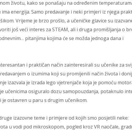
nevnom životu, kako se ponašaju na određenim temperaturam
 ima energija. Samo predavanje i neki primjeri iz njega prak
ikom. Vrijeme je brzo prošlo, a učeničke glavice su izazvan
voriti još veći interes za STEAM, ali i druga promišljanja o b
kodnevnim… pitanjima kojima će se možda jednoga dana i
nteresantan i praktičan način zainteresirali su učenike za svi
redavanjem o izumima koji su promijenili način života i donij
je izazvala je izrada lego vjetrenjače koja je pomoću motor
 što je učenicima osiguralo dozu samopouzdanja, potaknulo int
oji je ostavren u paru s drugim učenikom.
ruge izazovne teme i primjere od kojih smo posjetili neke:
vota u vodi pod mikroskopom, pogled kroz VR naočale, grad