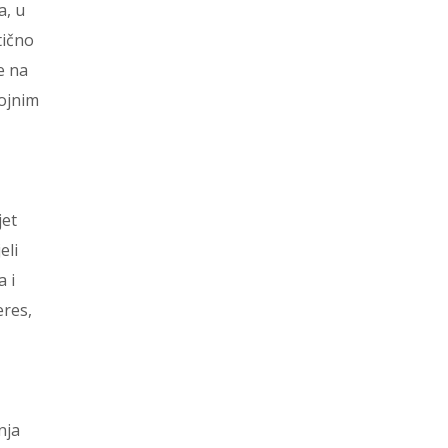
a, u
tično
e na
rojnim
jet
eli
a i
eres,
nja