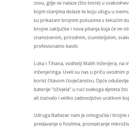
zovu, gdje se nalaze (što tvore) u svakod
kojim stanjima dolaze te koju ulogu u svemu
su prikazani brojnim pokusima s tekućim duš
brojne zaključke i nova pitanja koja će im ot
znanstvenim, prirodnim, izumiteljskim, sva
profesionalno baviti.
Luka i Tihana, voditelji Malih inženjera, na i
inženjeringa. Uveli su nas u priču uvodnim p
korist čitavom čovječanstvu. Opće oduševljen
baterije ‘’oživjela’’ u ruci svakoga djeteta
ali izazvalo i veliko zadovoljstvo uratkom k
Udruga Baltazar nam je omogućila i brojne d
predavanje o fosilima, promatranje mikroži