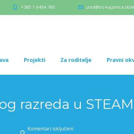
+385 1 6454 780
ured@os-kajzerica.skole
ava
Projekti
Za roditelje
Pravni okv
vog razreda u STEAM
Komentari isključeni
za Već od prvog razreda u STEAM-u