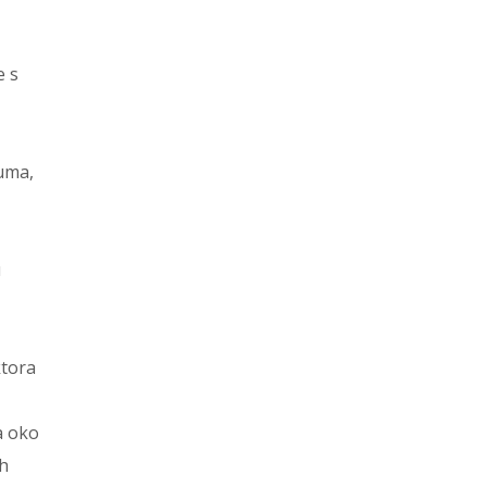
e s
zuma,
u
ktora
a oko
ih