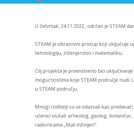
U četvrtak, 24.11.2022., održan je STEAM dan
STEAM je obrazovni pristup koji uključuje u
tehnologiju, inženjerstvo i matematiku.
Cilj projekta je prvenstveno bio uključivanj
mogućnostima koje STEAM područje nudi. Učen
u STEAM području.
Mnogi roditelji su se odazvali kao predava
učenici slušali: arheolog, geolog, botaničar,
radionicama „Mali inžinjeri“.