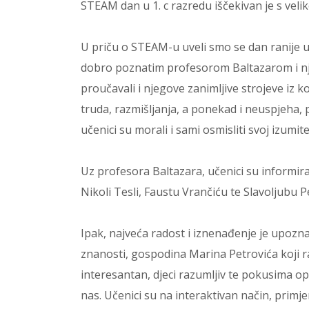
STEAM dan u 1. c razredu iščekivan je s veli
U priču o STEAM-u uveli smo se dan ranije 
dobro poznatim profesorom Baltazarom i njeg
proučavali i njegove zanimljive strojeve iz 
truda, razmišljanja, a ponekad i neuspjeha, 
učenici su morali i sami osmisliti svoj izumit
Uz profesora Baltazara, učenici su informira
Nikoli Tesli, Faustu Vrančiću te Slavoljubu P
Ipak, najveća radost i iznenađenje je upozn
znanosti, gospodina Marina Petrovića koji rad
interesantan, djeci razumljiv te pokusima o
nas. Učenici su na interaktivan način, primje