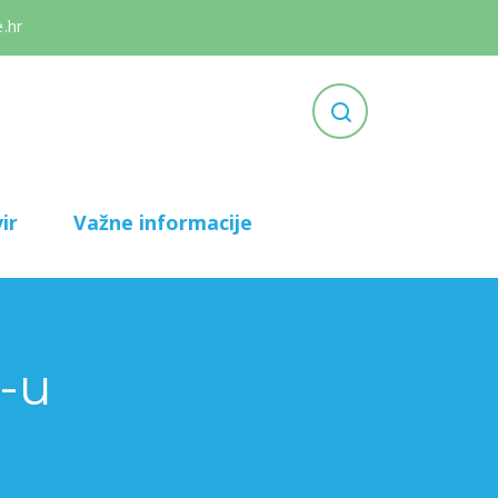
.hr
ir
Važne informacije
-u