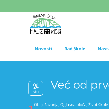
Novosti
Rad škole
Nast
Već od pr
24
stu
Obilježavanja
,
Oglasna ploča
,
Život škole