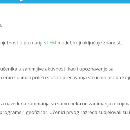
.
mjetnost u poznatiji
STEM
model, koji uključuje znanost,
e učenika u zanimljive aktivnosti kao i upoznavanje sa
ici su imali priliku slušati predavanja stručnih osoba koji
či, a navedena zanimanja su samo neka od zanimanja o kojim
 programer, geofizičar. Učenici prvog razreda sudjelovali su i