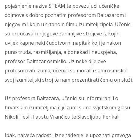
pojašnjenje naziva STEAM te povezujući učeničke
dojmove s dobro poznatim profesorom Baltazarom i
njegovim likom u crtanom filmu Izumitelj cipela. Učenici
su proučavali i njegove zanimljive strojeve iz kojih
uvijek kapne neki čudotvorni napitak koji je nakon
puno truda, razmišljanja, a ponekad i neuspjeha,
profesor Baltazar osmislio. Uz neke dijelove
profesorovih izuma, učenici su morali i sami osmisliti
svoj izumiteljski stroj te nam prezentirati čemu on služi.
Uz profesora Baltazara, učenici su informirani i o
hrvatskim izumiteljima čiji izumi su na svjetskom glasu
Nikoli Tesli, Faustu Vrančiću te Slavoljubu Penkali.
Ipak, najveća radost i iznenađenje je upoznati pravoga