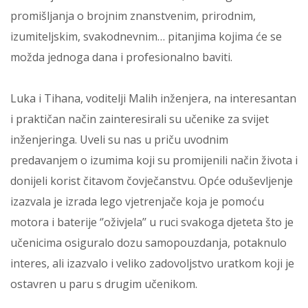
promišljanja o brojnim znanstvenim, prirodnim,
izumiteljskim, svakodnevnim… pitanjima kojima će se
možda jednoga dana i profesionalno baviti.
Luka i Tihana, voditelji Malih inženjera, na interesantan
i praktičan način zainteresirali su učenike za svijet
inženjeringa. Uveli su nas u priču uvodnim
predavanjem o izumima koji su promijenili način života i
donijeli korist čitavom čovječanstvu. Opće oduševljenje
izazvala je izrada lego vjetrenjače koja je pomoću
motora i baterije ‘’oživjela’’ u ruci svakoga djeteta što je
učenicima osiguralo dozu samopouzdanja, potaknulo
interes, ali izazvalo i veliko zadovoljstvo uratkom koji je
ostavren u paru s drugim učenikom.