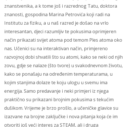
znanstvenika, a k tome još i razrednog Tatu, doktora
znanosti, gospodina Marina Petrovića koji radi na
Institutu za fiziku, a u naš razred je došao na vrlo
interesantan, djeci razumljiv te pokusima oprimjeren
način prikazati svijet atoma pod temom Ples atoma oko
nas. Učenici su na interaktivan način, primjereno
razvojnoj dobi shvatili što su atomi, kako se neki od njih
zovu, gdje se nalaze (što tvore) u svakodnevnom životu,
kako se ponašaju na određenim temperaturama, u
kojim stanjima dolaze te koju ulogu u svemu ima
energija. Samo predavanje i neki primjeri iz njega
praktično su prikazani brojnim pokusima s tekućim
dušikom. Vrijeme je brzo prošlo, a učeničke glavice su
izazvane na brojne zaključke i nova pitanja koja će im
otvoriti još veći interes za STEAM, ali i druga