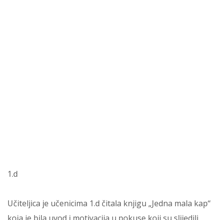
1.d
Učiteljica je učenicima 1.d čitala knjigu „Jedna mala kap“
koja je bila uvod i motivacija u pokuse koji su slijedili.