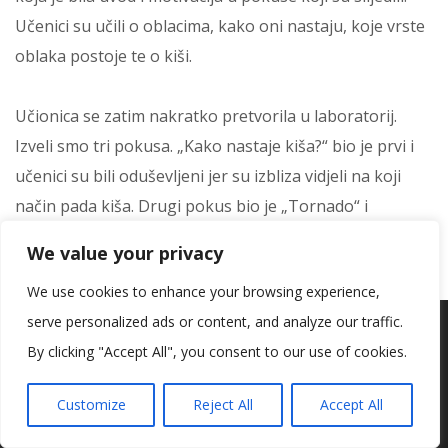
Učenici su učili o oblacima, kako oni nastaju, koje vrste
oblaka postoje te o kiši.
Učionica se zatim nakratko pretvorila u laboratorij.
Izveli smo tri pokusa. „Kako nastaje kiša?“ bio je prvi i
učenici su bili oduševljeni jer su izbliza vidjeli na koji
način pada kiša. Drugi pokus bio je „Tornado“ i
učenicima je bilo jako zabavno vrtjeti staklenku kako bi
We value your privacy
se u njoj stvorio vrtlog, a treći pokus bio je „Oblak“, na
We use cookies to enhance your browsing experience,
vrhu staklenke ispod aluminijske folije nastao je maleni
serve personalized ads or content, and analyze our traffic.
Koristimo kolačiće kako bismo vam pružili najbolje iskustvo na
oblak.
našoj web stranici.
By clicking "Accept All", you consent to our use of cookies.
Informacije o kolačićima koje koristimo ili opcije za
isključivanje kolačića možete pronaći u
postavkama
.
Učenici su samostalno pripremili potreban pribor te u
Customize
Reject All
Accept All
skupini, ali i individualno izvodili pokuse. Bila je to
Prihvaćam
odlična prilika za vježbanje motorike, preciznosti,