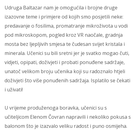
Udruga Baltazar nam je omogućila i brojne druge
izazovne teme i primjere od kojih smo posjetili neke:
predavanje o fosilima, promatranje mikroživota u vodi
pod mikroskopom, pogled kroz VR naočale, gradnja
mosta bez ljepljivih smjesa te čudesan svijet kristala i
minerala. Učenici su bili sretni jer je svatko mogao čuti,
vidjeti, opipati, doživjeti i probati ponuđene sadržaje,
unatoč velikom broju učenika koji su radoznalo htjeli
doživjeti što više ponuđenih sadržaja. Isplatilo se čekati
i uživati!
U vrijeme produženoga boravka, učenici su s
učiteljicom Elenom Čovran napravili i nekoliko pokusa s
balonom što je izazvalo veliku radost i puno osmijeha.