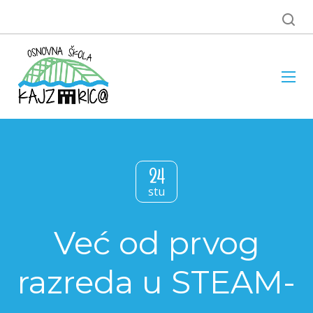
24
stu
Već od prvog
razreda u STEAM-