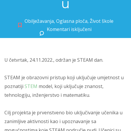
u
Obilježavanja
,
Oglasna ploča
,
Život škole
Komentari isključeni
za Već od prvog razreda u STEAM-u
U četvrtak, 24.11.2022., održan je STEAM dan.
STEAM je obrazovni pristup koji uključuje umjetnost u
poznatiji
STEM
model, koji uključuje znanost,
tehnologiju, inženjerstvo i matematiku.
Cilj projekta je prvenstveno bio uključivanje učenika u
zanimljive aktivnosti kao i upoznavanje sa
mogućnostima koje STEAM područje nudi. Učenici su