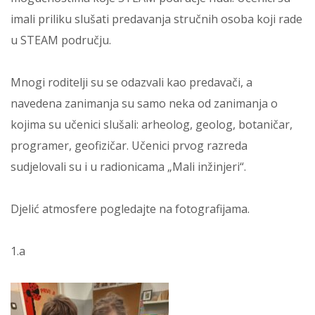
imali priliku slušati predavanja stručnih osoba koji rade
u STEAM području.
Mnogi roditelji su se odazvali kao predavači, a
navedena zanimanja su samo neka od zanimanja o
kojima su učenici slušali: arheolog, geolog, botaničar,
programer, geofizičar. Učenici prvog razreda
sudjelovali su i u radionicama „Mali inžinjeri“.
Djelić atmosfere pogledajte na fotografijama.
1.a