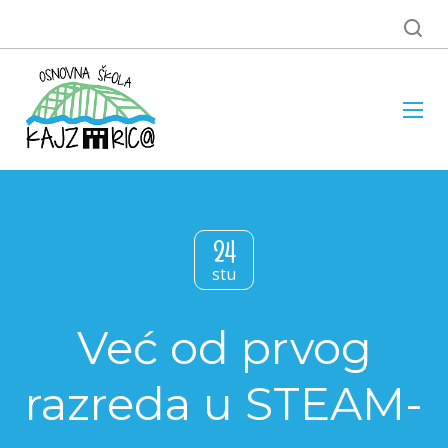
24
stu
Već od prvog
razreda u STEAM-