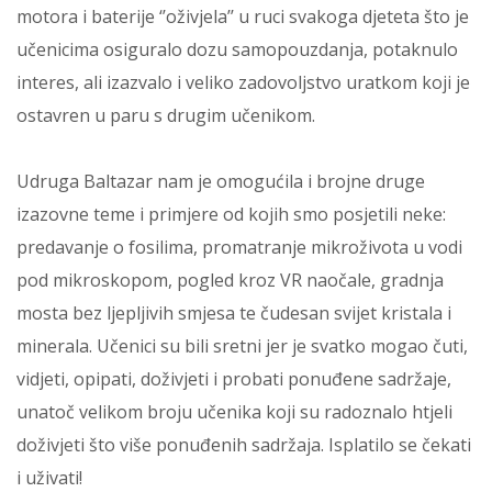
motora i baterije ‘’oživjela’’ u ruci svakoga djeteta što je
učenicima osiguralo dozu samopouzdanja, potaknulo
interes, ali izazvalo i veliko zadovoljstvo uratkom koji je
ostavren u paru s drugim učenikom.
Udruga Baltazar nam je omogućila i brojne druge
izazovne teme i primjere od kojih smo posjetili neke:
predavanje o fosilima, promatranje mikroživota u vodi
pod mikroskopom, pogled kroz VR naočale, gradnja
mosta bez ljepljivih smjesa te čudesan svijet kristala i
minerala. Učenici su bili sretni jer je svatko mogao čuti,
vidjeti, opipati, doživjeti i probati ponuđene sadržaje,
unatoč velikom broju učenika koji su radoznalo htjeli
doživjeti što više ponuđenih sadržaja. Isplatilo se čekati
i uživati!