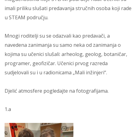
imali priliku slušati predavanja stručnih osoba koji rade
u STEAM području.
Mnogi roditelji su se odazvali kao predavači, a
navedena zanimanja su samo neka od zanimanja o
kojima su učenici slušali: arheolog, geolog, botaničar,
programer, geofizičar. Učenici prvog razreda
sudjelovali su i u radionicama „Mali inžinjeri“.
Djelić atmosfere pogledajte na fotografijama.
1.a