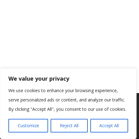
We value your privacy
We use cookies to enhance your browsing experience,
serve personalized ads or content, and analyze our traffic.
Koristimo kolačiće kako bismo vam pružili najbolje iskustvo na
našoj web stranici.
By clicking "Accept All", you consent to our use of cookies.
Informacije o kolačićima koje koristimo ili opcije za
isključivanje kolačića možete pronaći u
postavkama
.
Customize
Reject All
Accept All
Prihvaćam