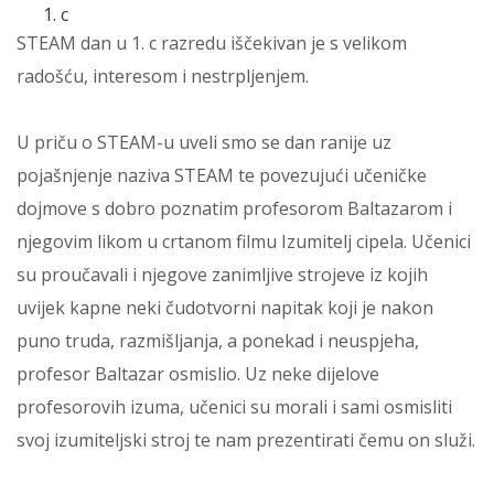
c
STEAM dan u 1. c razredu iščekivan je s velikom
radošću, interesom i nestrpljenjem.
U priču o STEAM-u uveli smo se dan ranije uz
pojašnjenje naziva STEAM te povezujući učeničke
dojmove s dobro poznatim profesorom Baltazarom i
njegovim likom u crtanom filmu Izumitelj cipela. Učenici
su proučavali i njegove zanimljive strojeve iz kojih
uvijek kapne neki čudotvorni napitak koji je nakon
puno truda, razmišljanja, a ponekad i neuspjeha,
profesor Baltazar osmislio. Uz neke dijelove
profesorovih izuma, učenici su morali i sami osmisliti
svoj izumiteljski stroj te nam prezentirati čemu on služi.