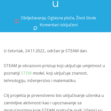
u
Obilježavanja
,
Oglasna ploča
,
Život škole
Komentari isključeni
za Već od prvog razreda u STEAM-u
U četvrtak, 24.11.2022., održan je STEAM dan.
STEAM je obrazovni pristup koji uključuje umjetnost u
poznatiji
STEM
model, koji uključuje znanost,
tehnologiju, inženjerstvo i matematiku.
Cilj projekta je prvenstveno bio uključivanje učenika u
zanimljive aktivnosti kao i upoznavanje sa
mogućnostima koje STEAM područje nudi. Učenici su