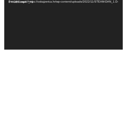
Preuzmi zapis: https://oskajzerica.hr/wp-content/uploads/2022/11/STEAM-DAN_1.D-1-VIDEO.mp4?_=1