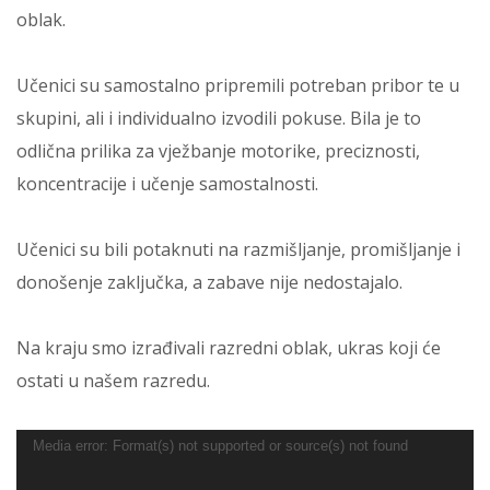
oblak.
Učenici su samostalno pripremili potreban pribor te u
skupini, ali i individualno izvodili pokuse. Bila je to
odlična prilika za vježbanje motorike, preciznosti,
koncentracije i učenje samostalnosti.
Učenici su bili potaknuti na razmišljanje, promišljanje i
donošenje zaključka, a zabave nije nedostajalo.
Na kraju smo izrađivali razredni oblak, ukras koji će
ostati u našem razredu.
Reproduktor videozapisa
Media error: Format(s) not supported or source(s) not found