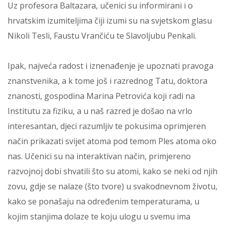
Uz profesora Baltazara, učenici su informirani i o
hrvatskim izumiteljima čiji izumi su na svjetskom glasu
Nikoli Tesli, Faustu Vrančiću te Slavoljubu Penkali.
Ipak, najveća radost i iznenađenje je upoznati pravoga
znanstvenika, a k tome još i razrednog Tatu, doktora
znanosti, gospodina Marina Petrovića koji radi na
Institutu za fiziku, a u naš razred je došao na vrlo
interesantan, djeci razumljiv te pokusima oprimjeren
način prikazati svijet atoma pod temom Ples atoma oko
nas. Učenici su na interaktivan način, primjereno
razvojnoj dobi shvatili što su atomi, kako se neki od njih
zovu, gdje se nalaze (što tvore) u svakodnevnom životu,
kako se ponašaju na određenim temperaturama, u
kojim stanjima dolaze te koju ulogu u svemu ima