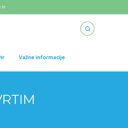
.hr
ir
Važne informacije
VRTIM