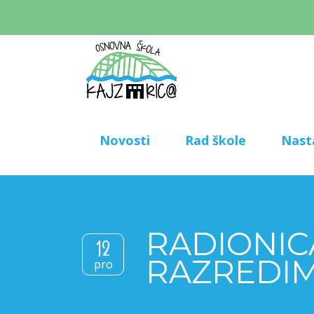
Novosti
Rad škole
Nast
RADIONIC
12
RAZREDI
pro