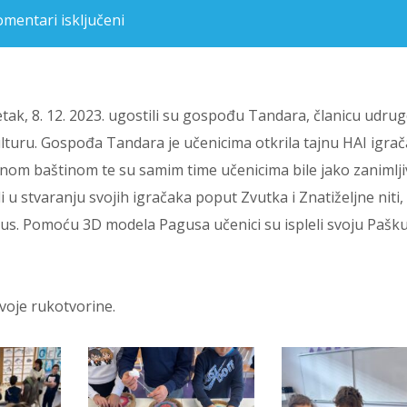
mentari isključeni
za RADIONICA IGRAČAKA U ČETVRTIM RAZREDIMA
 petak, 8. 12. 2023. ugostili su gospođu Tandara, članicu udru
turu. Gospođa Tandara je učenicima otkrila tajnu HAI igrač
nom baštinom te su samim time učenicima bile jako zanimlji
u stvaranju svojih igračaka poput Zvutka i Znatiželjne niti,
agus. Pomoću 3D modela Pagusa učenici su ispleli svoju Pašk
 svoje rukotvorine.