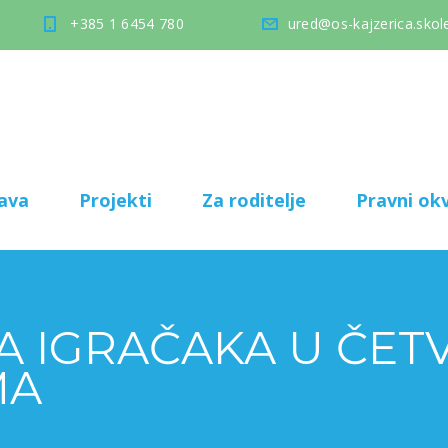
+385 1 6454 780
ured@os-kajzerica.skole
ava
Projekti
Za roditelje
Pravni okv
A IGRAČAKA U ČET
MA