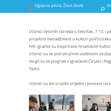
Oglasna ploča
,
Život škole
Ko
Učenici četvrtih razreda u četvrtak, 7. 12. i
projektni menadžment u kulturi poVUcizakul
HAI igračke su inspirirane hrvatskom kultur
Učenici su se pod stručnim vodstvom okušali 
mogli su se poigrati s igračkom Čičulin i P
čipku.
Učenici su bili izrazito vrijedni i ponosni na