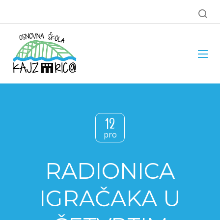
12
pro
RADIONICA
IGRAČAKA U