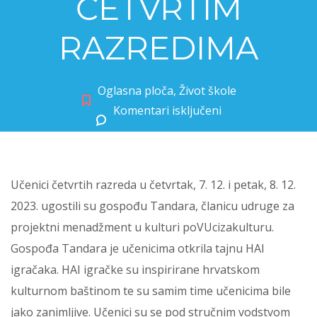
ČETVRTIM
RAZREDIMA
Oglasna ploča
,
Život škole
Komentari isključeni
za RADIONICA IGRAČAKA U ČETVRTIM RAZREDIMA
Učenici četvrtih razreda u četvrtak, 7. 12. i petak, 8. 12.
2023. ugostili su gospođu Tandara, članicu udruge za
projektni menadžment u kulturi poVUcizakulturu.
Gospođa Tandara je učenicima otkrila tajnu HAI
igračaka. HAI igračke su inspirirane hrvatskom
kulturnom baštinom te su samim time učenicima bile
jako zanimljive. Učenici su se pod stručnim vodstvom