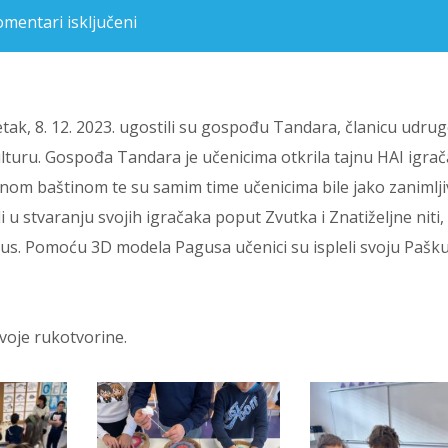
mentari isključeni
za RADIONICA IGRAČAKA U ČETVRTIM RAZREDIMA
 petak, 8. 12. 2023. ugostili su gospođu Tandara, članicu udru
turu. Gospođa Tandara je učenicima otkrila tajnu HAI igrač
nom baštinom te su samim time učenicima bile jako zanimlji
u stvaranju svojih igračaka poput Zvutka i Znatiželjne niti,
agus. Pomoću 3D modela Pagusa učenici su ispleli svoju Pašk
 svoje rukotvorine.