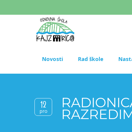
Novosti
Rad škole
Nast
RADIONIC
12
RAZREDI
pro