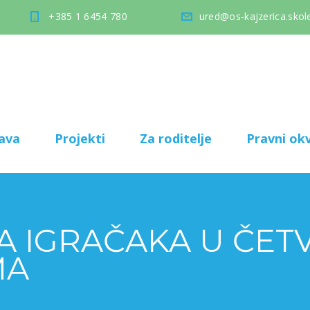
+385 1 6454 780
ured@os-kajzerica.skole
ava
Projekti
Za roditelje
Pravni okv
A IGRAČAKA U ČET
MA