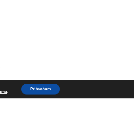
E
Prihvaćam
kama
.