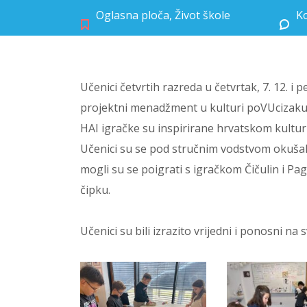
Oglasna ploča
,
Život škole
Ko
Učenici četvrtih razreda u četvrtak, 7. 12. i
projektni menadžment u kulturi poVUcizakul
HAI igračke su inspirirane hrvatskom kultur
Učenici su se pod stručnim vodstvom okušali 
mogli su se poigrati s igračkom Čičulin i P
čipku.
Učenici su bili izrazito vrijedni i ponosni na