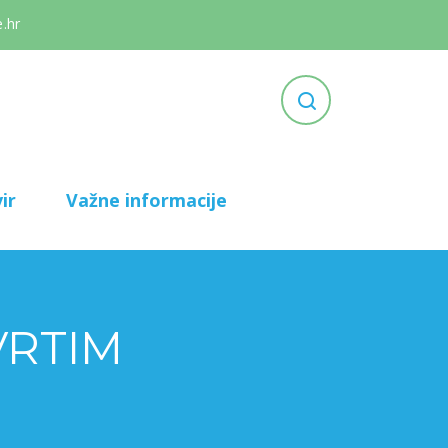
.hr
ir
Važne informacije
VRTIM