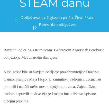
STEAM danu
Obilježavanja
,
Oglasna ploča
,
Život škole
Komentari isključeni
za Učenici 2. razreda sudjelovali u STEAM danu
Razredni odjel 2.a s učiteljicom Gabrijelom Zagoršćak Peroković
obilježio je Međunarodni dan djece.
Naše gošće bile su Savjetnice dječje pravobraniteljice Davorka
Osmak Franjić i Maja Flego.
U zanimljivoj radionici, učenici su
ponovili i naučili nešto novo o dječjim pravima.
Zajedničkim
trudom napravili su drvo čija je krošnja imala listove ispisane
dječjim pravima.