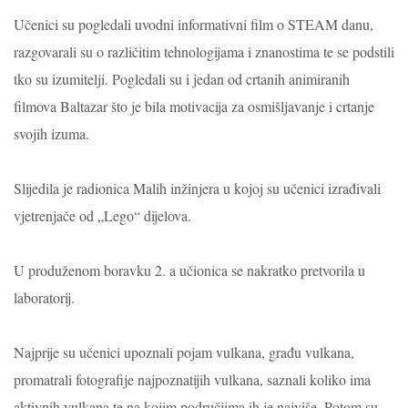
Učenici su pogledali uvodni informativni film o STEAM danu,
razgovarali su o različitim tehnologijama i znanostima te se podstili
tko su izumitelji.
Pogledali su i jedan od crtanih animiranih
filmova Baltazar što je bila motivacija za osmišljavanje i crtanje
svojih izuma.
Slijedila je radionica Malih inžinjera u kojoj su učenici izrađivali
vjetrenjače od „Lego“ dijelova.
U produženom boravku 2. a učionica se nakratko pretvorila u
laboratorij.
Najprije su učenici upoznali pojam vulkana, građu vulkana,
promatrali fotografije najpoznatijih vulkana, saznali koliko ima
aktivnih vulkana te na kojim područjima ih je najviše. Potom su