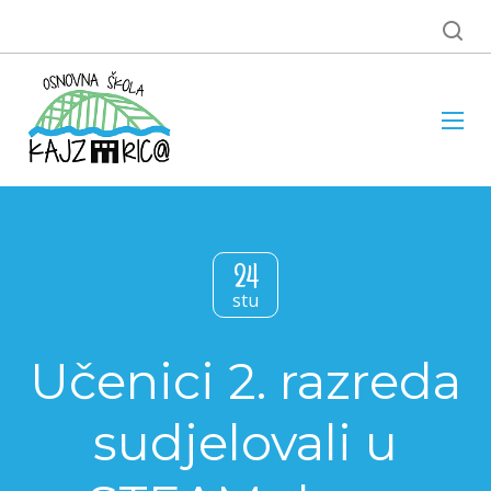
24
stu
Učenici 2. razreda
sudjelovali u