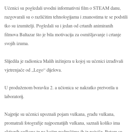
Učenici su pogledali uvodni informativni film o STEAM danu,
razgovarali su o različitim tehnologijama i znanostima te se podstili
tko su izumitelji.
Pogledali su i jedan od crtanih animiranih
filmova Baltazar što je bila motivacija za osmišljavanje i crtanje
svojih izuma.
Slijedila je radionica Malih inžinjera u kojoj su učenici izrađivali
vjetrenjače od „Lego“ dijelova.
U produženom boravku 2. a učionica se nakratko pretvorila u
laboratorij.
Najprije su učenici upoznali pojam vulkana, građu vulkana,
promatrali fotografije najpoznatijih vulkana, saznali koliko ima
aktivnih vulkana te na kojim područjima ih je najviše. Potom su