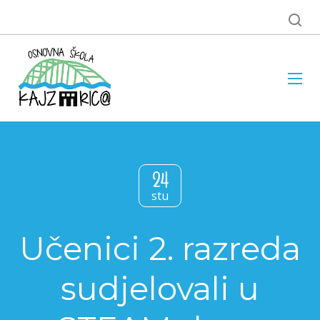
24
stu
Učenici 2. razreda
sudjelovali u