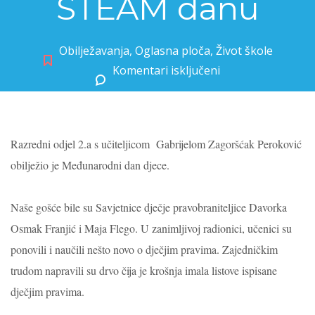
STEAM danu
Obilježavanja
,
Oglasna ploča
,
Život škole
Komentari isključeni
za Učenici 2. razreda sudjelovali u STEAM danu
Razredni odjel 2.a s učiteljicom Gabrijelom Zagoršćak Peroković
obilježio je Međunarodni dan djece.
Naše gošće bile su Savjetnice dječje pravobraniteljice Davorka
Osmak Franjić i Maja Flego.
U zanimljivoj radionici, učenici su
ponovili i naučili nešto novo o dječjim pravima.
Zajedničkim
trudom napravili su drvo čija je krošnja imala listove ispisane
dječjim pravima.