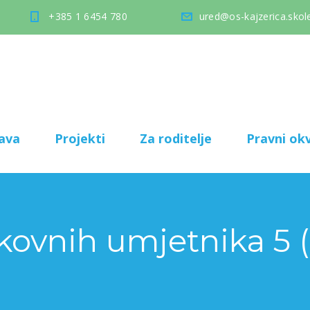
+385 1 6454 780
ured@os-kajzerica.skole
ava
Projekti
Za roditelje
Pravni okv
likovnih umjetnika 5