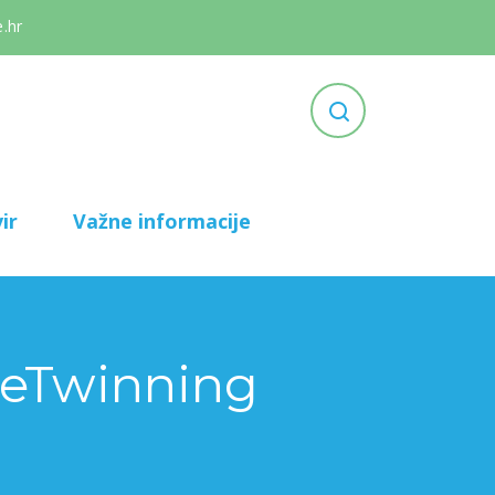
.hr
ir
Važne informacije
 (eTwinning