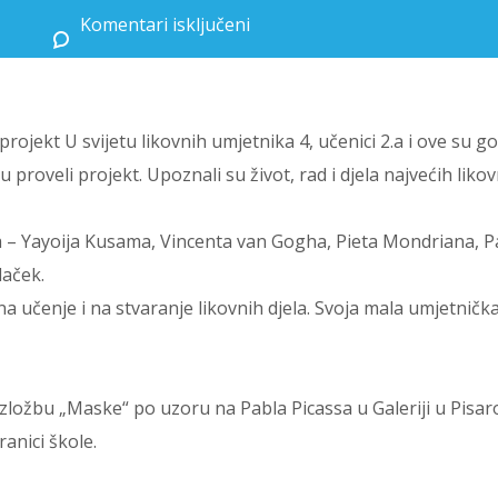
Komentari isključeni
za U svijetu likovnih umjetnika 5 (eTwinning projekt)
projekt U svijetu likovnih umjetnika 4, učenici 2.a i ove su g
roveli projekt. Upoznali su život, rad i djela najvećih likov
a – Yayoija Kusama, Vincenta van Gogha, Pieta Mondriana, P
laček.
a učenje i na stvaranje likovnih djela. Svoja mala umjetnička
zložbu „Maske“ po uzoru na Pabla Picassa u Galeriji u Pisaro
anici škole.