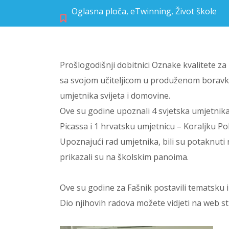
Oglasna ploča
,
eTwinning
,
Život škole
Prošlogodišnji dobitnici Oznake kvalitete za 
sa svojom učiteljicom u produženom boravku p
umjetnika svijeta i domovine.
Ove su godine upoznali 4 svjetska umjetnik
Picassa i 1 hrvatsku umjetnicu – Koraljku Po
Upoznajući rad umjetnika, bili su potaknuti n
prikazali su na školskim panoima.
Ove su godine za Fašnik postavili tematsku i
Dio njihovih radova možete vidjeti na web str