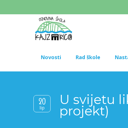
Novosti
Rad škole
Nast
U svijetu 
20
projekt)
lip