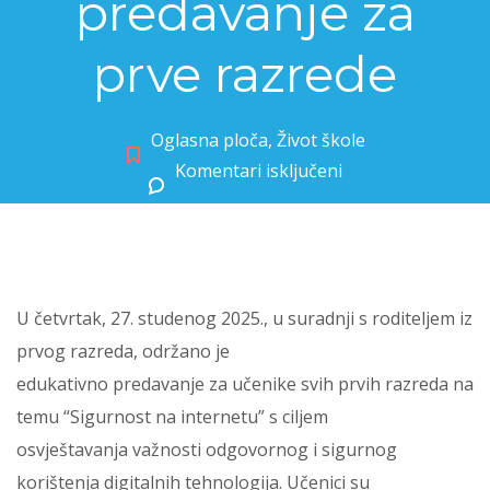
predavanje za
prve razrede
Oglasna ploča
,
Život škole
Komentari isključeni
za Sigurnost na internetu – predavanje za prve razrede
U četvrtak, 27. studenog 2025., u suradnji s roditeljem iz
prvog razreda, održano je
edukativno predavanje za učenike svih prvih razreda na
temu “Sigurnost na internetu” s ciljem
osvještavanja važnosti odgovornog i sigurnog
korištenja digitalnih tehnologija. Učenici su