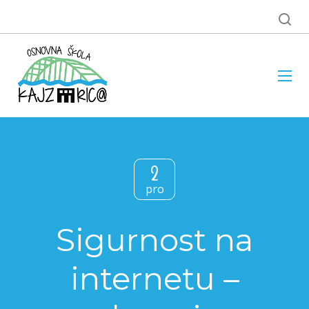
2
pro
Sigurnost na
internetu –