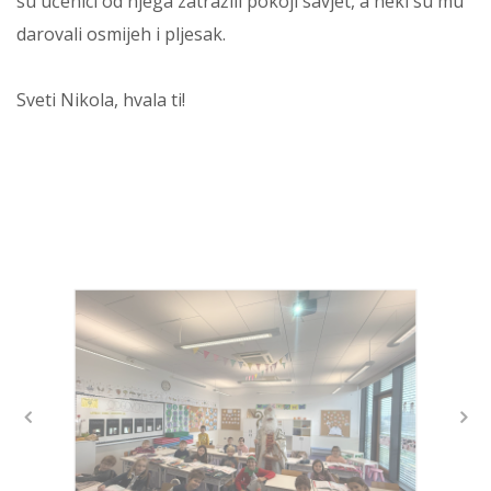
su učenici od njega zatražili pokoji savjet, a neki su mu
darovali osmijeh i pljesak.
Sveti Nikola, hvala ti!