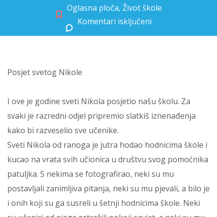
Oglasna ploča
,
Život škole
Komentari isključeni
za Posjet svetog Nikole
Posjet svetog Nikole
I ove je godine sveti Nikola posjetio našu školu. Za
svaki je razredni odjel pripremio slatkiš iznenađenja
kako bi razveselio sve učenike.
Sveti Nikola od ranoga je jutra hodao hodnicima škole i
kucao na vrata svih učionica u društvu svog pomoćnika
patuljka. S nekima se fotografirao, neki su mu
postavljali zanimljiva pitanja, neki su mu pjevali, a bilo je
i onih koji su ga susreli u šetnji hodnicima škole. Neki