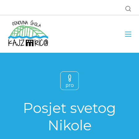
8
pro
Posjet svetog
Nikole