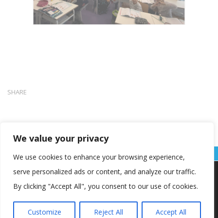
SHARE
We value your privacy
We use cookies to enhance your browsing experience,
serve personalized ads or content, and analyze our traffic.
Koristimo kolačiće kako bismo vam pružili najbolje iskustvo na
našoj web stranici.
By clicking "Accept All", you consent to our use of cookies.
Informacije o kolačićima koje koristimo ili opcije za
isključivanje kolačića možete pronaći u
postavkama
.
Customize
Reject All
Accept All
Copyright © OŠ Kajzerica
Prihvaćam