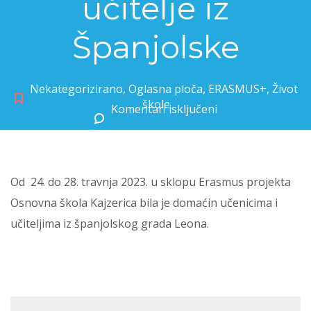
učitelje iz
Španjolske
Nekategorizirano
,
Oglasna ploča
,
ERASMUS+
,
Život
škole
Komentari isključeni
za OŠ Kajzerica ugostila učenike i učitelje iz Španjolske
Od 24. do 28. travnja 2023. u sklopu Erasmus projekta
Osnovna škola Kajzerica bila je domaćin učenicima i
učiteljima iz španjolskog grada Leona.