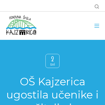
2
svi
OŠ Kajzerica
ugostila učenike i