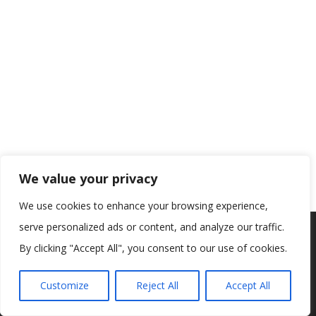
We value your privacy
We use cookies to enhance your browsing experience,
serve personalized ads or content, and analyze our traffic.
Koristimo kolačiće kako bismo vam pružili najbolje iskustvo na
našoj web stranici.
By clicking "Accept All", you consent to our use of cookies.
Informacije o kolačićima koje koristimo ili opcije za
isključivanje kolačića možete pronaći u
postavkama
.
Customize
Reject All
Accept All
Prihvaćam