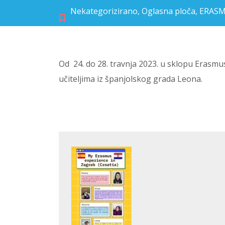
Nekategorizirano
,
Oglasna ploča
,
ERAS
Od 24. do 28. travnja 2023. u sklopu Erasmu
učiteljima iz španjolskog grada Leona.