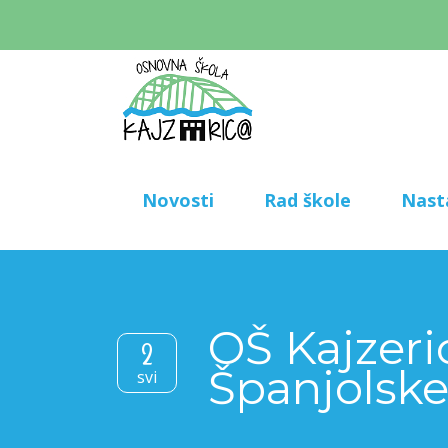
Novosti
Rad škole
Nast
OŠ Kajzeric
2
Španjolsk
svi