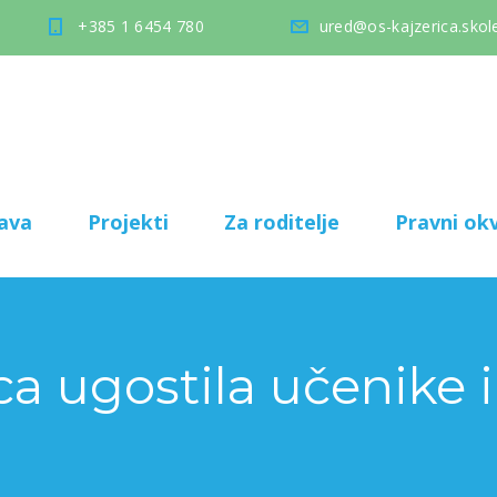
+385 1 6454 780
ured@os-kajzerica.skole
ava
Projekti
Za roditelje
Pravni okv
a ugostila učenike i 
e