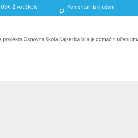
MUS+
,
Život škole
Komentari isključeni
za OŠ Kajzerica ugostila učenike i učitelje iz Španjol
s projekta Osnovna škola Kajzerica bila je domaćin učenicima