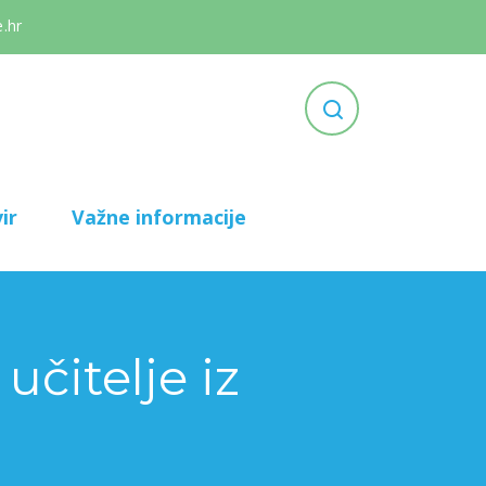
.hr
ir
Važne informacije
učitelje iz