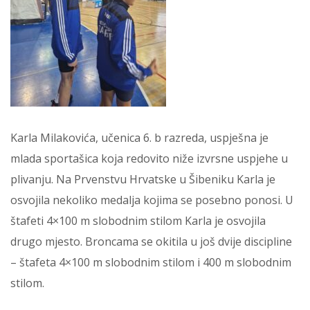
Karla Milakovića, učenica 6. b razreda, uspješna je
mlada sportašica koja redovito niže izvrsne uspjehe u
plivanju. Na Prvenstvu Hrvatske u Šibeniku Karla je
osvojila nekoliko medalja kojima se posebno ponosi. U
štafeti 4×100 m slobodnim stilom Karla je osvojila
drugo mjesto. Broncama se okitila u još dvije discipline
– štafeta 4×100 m slobodnim stilom i 400 m slobodnim
stilom.