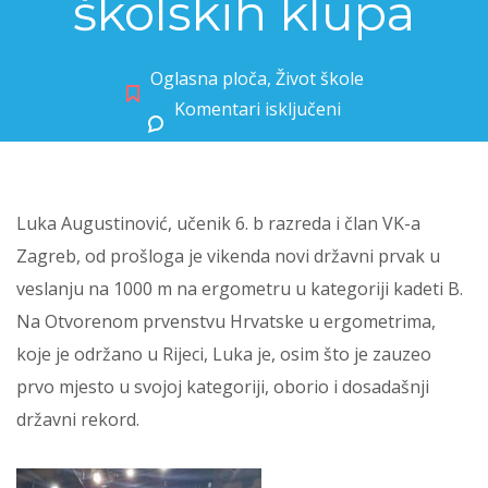
školskih klupa
Oglasna ploča
,
Život škole
Komentari isključeni
za Uspjeh naših učenika izvan školskih klupa
Luka Augustinović, učenik 6. b razreda i član VK-a
Zagreb, od prošloga je vikenda novi državni prvak u
veslanju na 1000 m na ergometru u kategoriji kadeti B.
Na Otvorenom prvenstvu Hrvatske u ergometrima,
koje je održano u Rijeci, Luka je, osim što je zauzeo
prvo mjesto u svojoj kategoriji, oborio i dosadašnji
državni rekord.