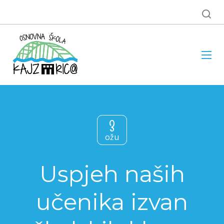
3
ožu
Uspjeh naših
učenika izvan