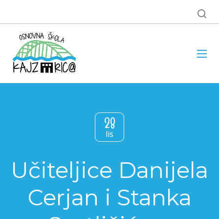
28
lis
Učiteljice Danijela
Cerjan i Stanka