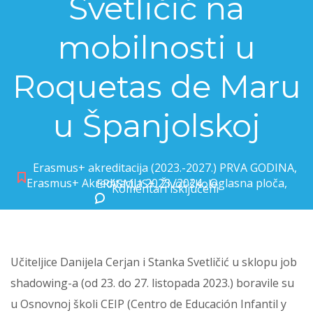
Svetličić na
mobilnosti u
Roquetas de Maru
u Španjolskoj
Erasmus+ akreditacija (2023.-2027.) PRVA GODINA
,
Erasmus+ Akreditacija 2023./2024.
,
Oglasna ploča
,
ERASMUS+
,
Život škole
Komentari isključeni
za Učiteljice Danijela Cerjan i Stanka Svetličić na mobilnosti u Roquetas de Maru u Španjolskoj
Učiteljice Danijela Cerjan i Stanka Svetličić u sklopu job
shadowing-a (od 23. do 27. listopada 2023.) boravile su
u Osnovnoj školi CEIP (Centro de Educación Infantil y