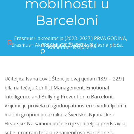
mobilnosti u
Barceloni
Erasmus+ akreditacija (2023.-2027.) PRVA GODINA
,
Erasmus+ Akreditacija 2023./2024.
,
Oglasna ploča
,
ERASMUS+
,
Život škole
Komentari isključeni
za Učiteljica Ivana Lović Štenc na mobilnosti u Barceloni
Učiteljica Ivana Lović Štenc je ovaj tjedan (18.9. – 22.9.)
bila na tečaju Conflict Management, Emotional
Intelligence and Bullying Prevention u Barceloni.
Vrijeme je provela u ugodnoj atmosferi s voditeljicom i
malom grupom polaznika iz Švedske, Njemačke i
Hrvatske. Na samom početku je voditeljica predstavila
sebe, program tečaja i znamenitosti Barcelone. U