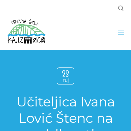
23
ruj
Učiteljica Ivana
Lović Štenc na