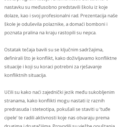
nastavku su međusobno predstavili školu iz koje
dolaze, kao i svoj profesionalni rad. Prezentacija naše
škole je oduševila polaznike, a domaći bomboni i
poznata pralina na kraju rastopili su nepca.
Ostatak tečaja bavili su se ključnim sadržajima,
definirali što je konflikt, kako doživljavamo konfliktne
situacije i koji su koraci potrebni za rješavanje
konfliktnih situacija.
Učili su kako naći zajednički jezik među sukobljenim
stranama, kako konflikti mogu nastati iz raznih
predrasuda i steteotipa, pokušali se staviti u ‘tuđe
cipele’ te radili aktivnosti koje nas otvaraju prema
drugima i drugačijima. Provodili su vježbe opuštanja