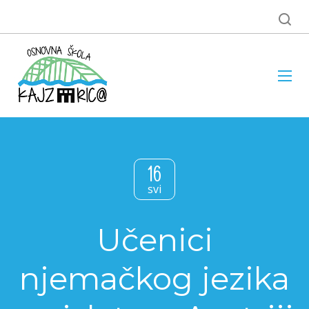
16
svi
Učenici
njemačkog jezika