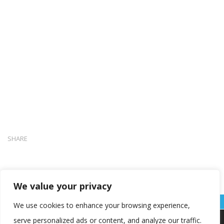
SHARE
We value your privacy
We use cookies to enhance your browsing experience,
serve personalized ads or content, and analyze our traffic.
Koristimo kolačiće kako bismo vam pružili najbolje iskustvo na