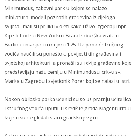
Minimundus, zabavni park u kojem se nalaze
minijaturni modeli poznatih građevina iz cijeloga
svijeta. Imali su priliku vidjeti kako uživo izgledaju npr.
Kip slobode u New Yorku i Brandenburška vrata u
Berlinu umanjeni u omjeru 1:25. Uz pomoć stručnog
vodiča naučili su ponešto o povijesti tih građevina i
svjetskoj arhitekturi, a pronašli su i dvije građevine koje
predstavljaju našu zemlju u Minimundusu: crkvu sv.
Marka u Zagrebu i svjetionik Porer koji se nalazi u Istri.
Nakon obilaska parka učenici su se uz pratnju učiteljica
i stručnog vodiča uputili u središte grada Klagenfurta u
kojem su razgledali staru gradsku jezgru.
Kako su se proveli i što su sve vidjeli možete vidjeti na