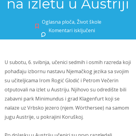
na izletu u Austriji
Oglasna ploča
,
Život škole
Komentari isključeni
za Učenici njemačkog jezika na izletu u Austriji
U subotu, 6. svibnja, učenici sedmih i osmih razreda koji
pohađaju izbornu nastavu Njemačkog jezika sa svojim
su učiteljicama Irom Rogić Glodić i Petrom Večerin
otputovali na izlet u Austriju. Njihovo su odredište bili
zabavni park Minimundus i grad Klagenfurt koji se
nalaze uz Vrbsko jezero (njem. Wörthersee) na samom
jugu Austrije, u pokrajini Koruškoj.
Po dolasku u Austriju učenici su prvo razgledali