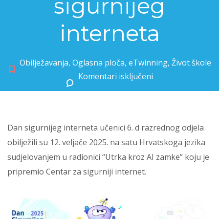
sigurnijeg
interneta
Obilježavanja
,
Oglasna ploča
,
eTwinning
,
Život škole
Komentari isključeni
za Učenici 6.d obilježili Dan sigurnijeg interneta
Dan sigurnijeg interneta učenici 6. d razrednog odjela
obilježili su 12. veljače 2025. na satu Hrvatskoga jezika
sudjelovanjem u radionici “Utrka kroz AI zamke” koju je
pripremio Centar za sigurniji internet.