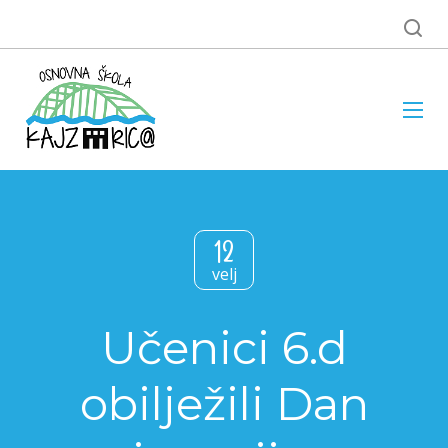
12
velj
Učenici 6.d
obilježili Dan