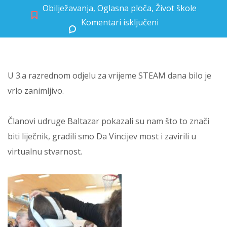
Obilježavanja
,
Oglasna ploča
,
Život škole
Komentari isključeni
za Trećaši sudjelovali u STEAM danu
U 3.a razrednom odjelu za vrijeme STEAM dana bilo je
vrlo zanimljivo.
Članovi udruge Baltazar pokazali su nam što to znači
biti liječnik, gradili smo Da Vincijev most i zavirili u
virtualnu stvarnost.