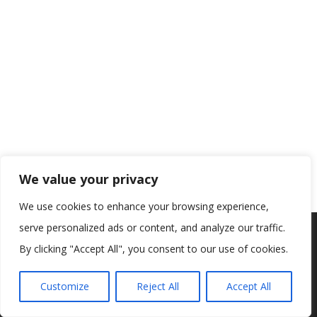
We value your privacy
We use cookies to enhance your browsing experience,
serve personalized ads or content, and analyze our traffic.
Koristimo kolačiće kako bismo vam pružili najbolje iskustvo na
našoj web stranici.
By clicking "Accept All", you consent to our use of cookies.
Informacije o kolačićima koje koristimo ili opcije za
isključivanje kolačića možete pronaći u
postavkama
.
Customize
Reject All
Accept All
Prihvaćam