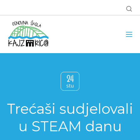
24
stu
Trećaši sudjelovali
u STEAM danu