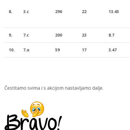
8.
3.c
296
22
13.45
9.
7.c
200
23
8.7
10.
7.a
59
17
3.47
Čestitamo svima i s akcijom nastavljamo dalje.