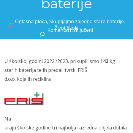
baterije
Oglasna ploča
,
Skupljajmo zajedno stare baterije
,
Život škole
Komentari isključeni
za Skupljajmo zajedno stare baterije
U školskoj godini 2022./2023. prikupili smo
142
kg
starih baterija te ih predali tvrtki FRIŠ
d.o.o. koja ih reciklira.
Na
kraju školske godine tri najbolja razredna odjela dobila