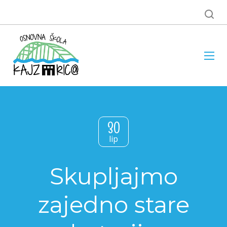
30
lip
Skupljajmo
zajedno stare