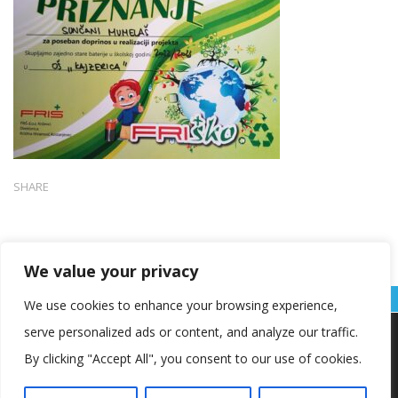
SHARE
We value your privacy
We use cookies to enhance your browsing experience,
serve personalized ads or content, and analyze our traffic.
Koristimo kolačiće kako bismo vam pružili najbolje iskustvo na
našoj web stranici.
By clicking "Accept All", you consent to our use of cookies.
Informacije o kolačićima koje koristimo ili opcije za
isključivanje kolačića možete pronaći u
postavkama
.