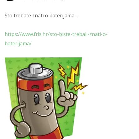
Što trebate znati o baterijama…
https://www.fris.hr/sto-biste-trebali-znati-o-
baterijama/