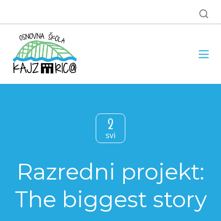
2
svi
Razredni projekt:
The biggest story