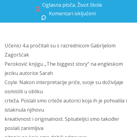
Oglasna ploča
,
Život škole
Komentari isključeni
za Razredni projekt: The biggest story
Učenici 4.a pročitali su s razrednicom Gabrijelom
Zagoršćak
Peroković knjigu „The biggest story“ na engleskom
jeziku autorice Sarah
Coyle. Nakon interpretacije priče, svoje su doživljaje
osmislili u obliku
crteža. Poslali smo crteže autorici koja ih je pohvalila i
istaknula njihovu
kreativnost i originalnost. Spisateljici smo također
poslali zanimljiva