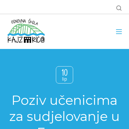
10
lip
Poziv učenicima
za sudjelovanje u