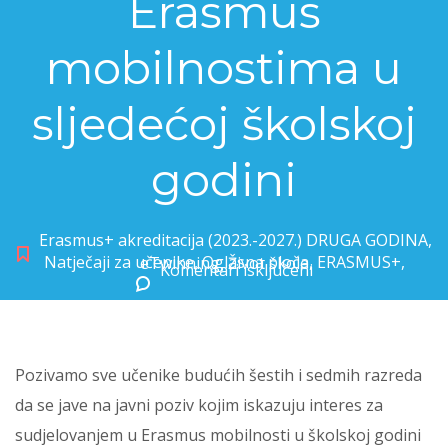
Erasmus
mobilnostima u
sljedećoj školskoj
godini
Erasmus+ akreditacija (2023.-2027.) DRUGA GODINA
,
Natječaji za učenike
,
Oglasna ploča
,
ERASMUS+
,
eTwinning
,
Život škole
Komentari isključeni
za Poziv učenicima za sudjelovanje u Erasmus mobilnostima u sljedećoj školskoj godini
Pozivamo sve učenike budućih šestih i sedmih razreda
da se jave na javni poziv kojim iskazuju interes za
sudjelovanjem u Erasmus mobilnosti u školskoj godini