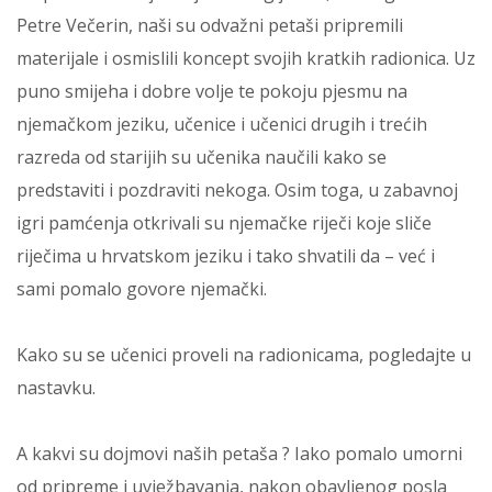
Petre Večerin, naši su odvažni petaši pripremili
materijale i osmislili koncept svojih kratkih radionica. Uz
puno smijeha i dobre volje te pokoju pjesmu na
njemačkom jeziku, učenice i učenici drugih i trećih
razreda od starijih su učenika naučili kako se
predstaviti i pozdraviti nekoga. Osim toga, u zabavnoj
igri pamćenja otkrivali su njemačke riječi koje sliče
riječima u hrvatskom jeziku i tako shvatili da – već i
sami pomalo govore njemački.
Kako su se učenici proveli na radionicama, pogledajte u
nastavku.
A kakvi su dojmovi naših petaša ? Iako pomalo umorni
od pripreme i uvježbavanja, nakon obavljenog posla