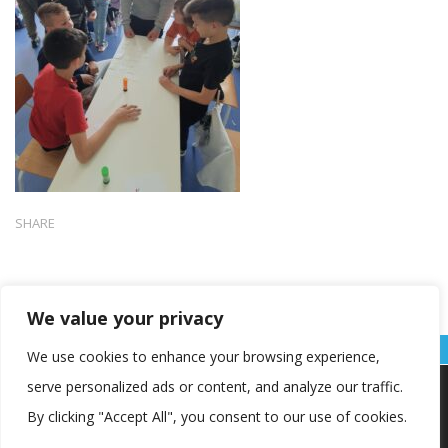
SHARE
We value your privacy
We use cookies to enhance your browsing experience,
serve personalized ads or content, and analyze our traffic.
Koristimo kolačiće kako bismo vam pružili najbolje iskustvo na
našoj web stranici.
By clicking "Accept All", you consent to our use of cookies.
Informacije o kolačićima koje koristimo ili opcije za
isključivanje kolačića možete pronaći u
postavkama
.