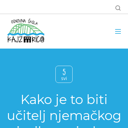
5
svi
Kako je to biti
učitelj njemačkog