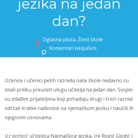
jezika na jedan
dan?
Oglasna ploča
,
Život škole
Komentari isključeni
za Kako je to biti učitelj njemačkog jezika na jedan dan?
Učenice i učenici petih razreda naše škole nedavno su
imali priliku preuzeti ulogu učitelja na jedan dan. Svojim
su mlađim prijateljima koji pohađaju drugi i treći razred
održali kratke radionice na njemačkom jeziku i naučili ih
njegovim osnovama.
Uz pomoć učiteljica Njemačkog jezika, Ire Rogić Glodić i