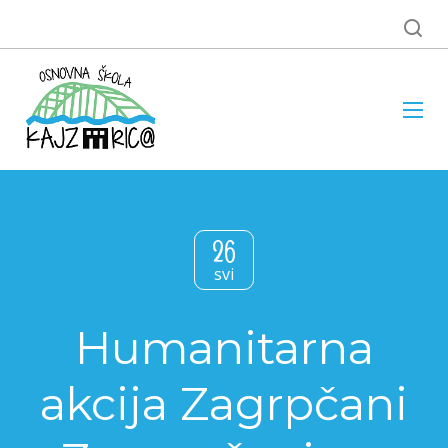
26
svi
Humanitarna
akcija Zagrpčani