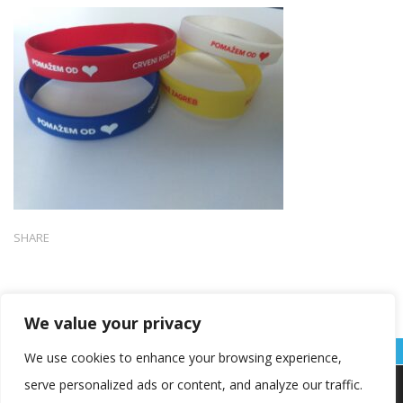
SHARE
We value your privacy
We use cookies to enhance your browsing experience,
serve personalized ads or content, and analyze our traffic.
Koristimo kolačiće kako bismo vam pružili najbolje iskustvo na
našoj web stranici.