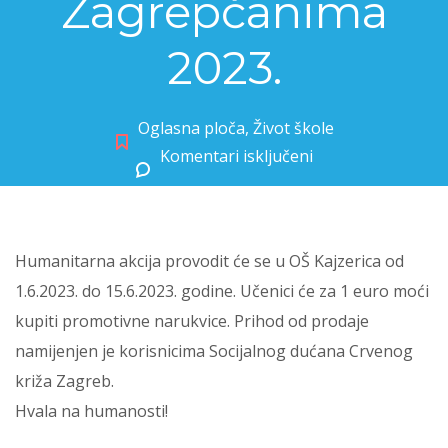
Zagrepčanima
2023.
Oglasna ploča
,
Život škole
Komentari isključeni
za Humanitarna akcija Zagrpčani Zagrepčanima 2023.
Humanitarna akcija provodit će se u OŠ Kajzerica od
1.6.2023. do 15.6.2023. godine. Učenici će za 1 euro moći
kupiti promotivne narukvice. Prihod od prodaje
namijenjen je korisnicima Socijalnog dućana Crvenog
križa Zagreb.
Hvala na humanosti!