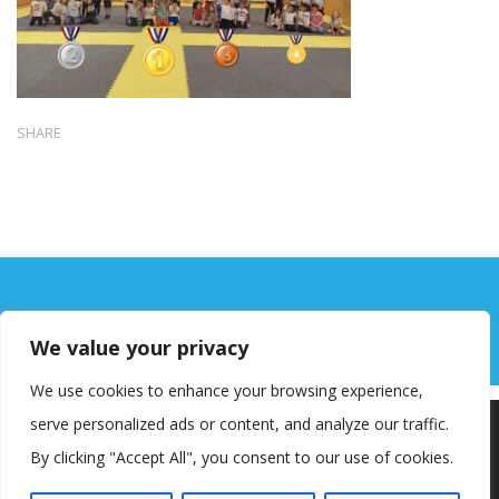
SHARE
We value your privacy
We use cookies to enhance your browsing experience,
Copyright © OŠ Kajzerica
serve personalized ads or content, and analyze our traffic.
Koristimo kolačiće kako bismo vam pružili najbolje iskustvo na
našoj web stranici.
By clicking "Accept All", you consent to our use of cookies.
Informacije o kolačićima koje koristimo ili opcije za
isključivanje kolačića možete pronaći u
postavkama
.