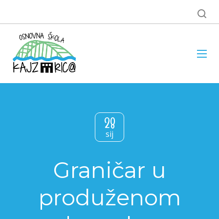
28
sij
Graničar u
produženom