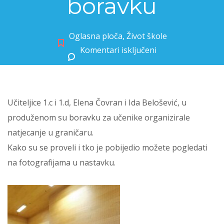
boravku
Oglasna ploča
,
Život škole
Komentari isključeni
za Graničar u produženom boravku
Učiteljice 1.c i 1.d, Elena Čovran i Ida Belošević, u
produženom su boravku za učenike organizirale
natjecanje u graničaru.
Kako su se proveli i tko je pobijedio možete pogledati
na fotografijama u nastavku.